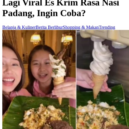
Lagi Viral Es Krim Rasa Nasi
Padang, Ingin Coba?
Belanja & Kuliner
Berita Berlibur
Shopping & Makan
Trending