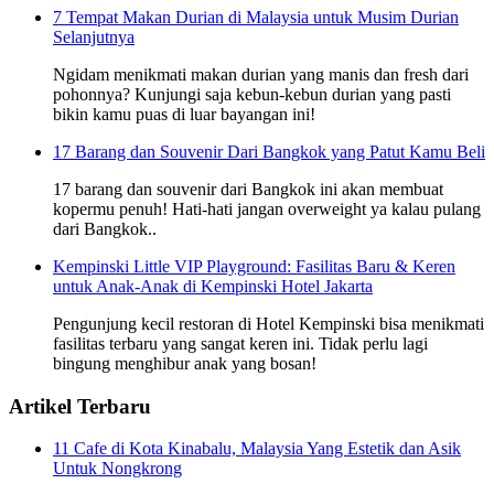
7 Tempat Makan Durian di Malaysia untuk Musim Durian
Selanjutnya
Ngidam menikmati makan durian yang manis dan fresh dari
pohonnya? Kunjungi saja kebun-kebun durian yang pasti
bikin kamu puas di luar bayangan ini!
17 Barang dan Souvenir Dari Bangkok yang Patut Kamu Beli
17 barang dan souvenir dari Bangkok ini akan membuat
kopermu penuh! Hati-hati jangan overweight ya kalau pulang
dari Bangkok..
Kempinski Little VIP Playground: Fasilitas Baru & Keren
untuk Anak-Anak di Kempinski Hotel Jakarta
Pengunjung kecil restoran di Hotel Kempinski bisa menikmati
fasilitas terbaru yang sangat keren ini. Tidak perlu lagi
bingung menghibur anak yang bosan!
Artikel Terbaru
11 Cafe di Kota Kinabalu, Malaysia Yang Estetik dan Asik
Untuk Nongkrong