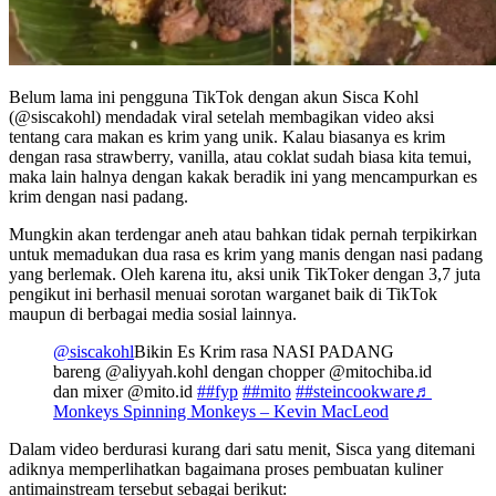
Belum lama ini pengguna TikTok dengan akun Sisca Kohl
(@siscakohl) mendadak viral setelah membagikan video aksi
tentang cara makan es krim yang unik. Kalau biasanya es krim
dengan rasa strawberry, vanilla, atau coklat sudah biasa kita temui,
maka lain halnya dengan kakak beradik ini yang mencampurkan es
krim dengan nasi padang.
Mungkin akan terdengar aneh atau bahkan tidak pernah terpikirkan
untuk memadukan dua rasa es krim yang manis dengan nasi padang
yang berlemak. Oleh karena itu, aksi unik TikToker dengan 3,7 juta
pengikut ini berhasil menuai sorotan warganet baik di TikTok
maupun di berbagai media sosial lainnya.
@siscakohl
Bikin Es Krim rasa NASI PADANG
bareng @aliyyah.kohl dengan chopper @mitochiba.id
dan mixer @mito.id
##fyp
##mito
##steincookware
♬
Monkeys Spinning Monkeys – Kevin MacLeod
Dalam video berdurasi kurang dari satu menit, Sisca yang ditemani
adiknya memperlihatkan bagaimana proses pembuatan kuliner
antimainstream tersebut sebagai berikut: