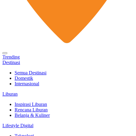
Trending
Destinasi
Semua Destinasi
Domestik
Internasional
Liburan
Inspirasi Liburan
Rencana Liburan
Belanja & Kuliner
Lifestyle Digital
Teknologi