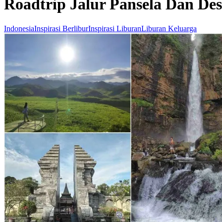
Roadtrip Jalur Pansela Dan De
Indonesia
Inspirasi Berlibur
Inspirasi Liburan
Liburan Keluarga