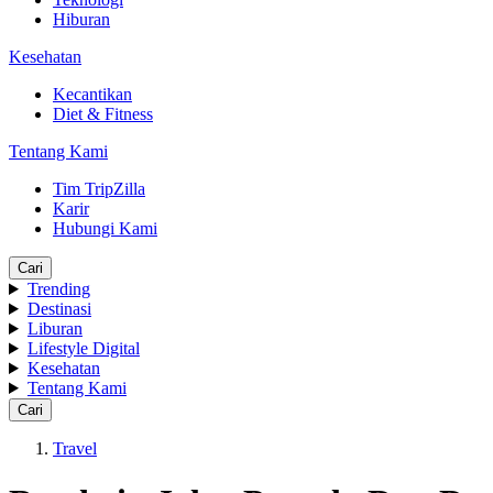
Hiburan
Kesehatan
Kecantikan
Diet & Fitness
Tentang Kami
Tim TripZilla
Karir
Hubungi Kami
Cari
Trending
Destinasi
Liburan
Lifestyle Digital
Kesehatan
Tentang Kami
Cari
Travel