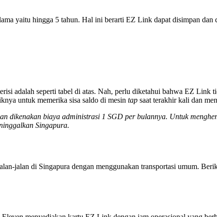
a yaitu hingga 5 tahun. Hal ini berarti EZ Link dapat disimpan dan d
si adalah seperti tabel di atas. Nah, perlu diketahui bahwa EZ Link ti
knya untuk memerika sisa saldo di mesin
tap
saat terakhir kali dan me
kan dikenakan biaya administrasi 1 SGD per bulannya. Untuk menghema
ninggalkan Singapura.
lan-jalan di Singapura dengan menggunakan transportasi umum. Berik
 7-Eleven menyediakan kartu EZ Link dengan jam operasional yang ber