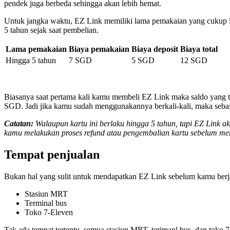
pendek juga berbeda sehingga akan lebih hemat.
Untuk jangka waktu, EZ Link memiliki lama pemakaian yang cukup lam
5 tahun sejak saat pembelian.
Lama pemakaian
Biaya pemakaian
Biaya deposit
Biaya total
Hingga 5 tahun
7 SGD
5 SGD
12 SGD
Biasanya saat pertama kali kamu membeli EZ Link maka saldo yang teri
SGD. Jadi jika kamu sudah menggunakannya berkali-kali, maka sebai
Catatan:
Walaupun kartu ini berlaku hingga 5 tahun, tapi EZ Link a
kamu melakukan proses refund atau pengembalian kartu sebelum me
Tempat penjualan
Bukan hal yang sulit untuk mendapatkan EZ Link sebelum kamu berja
Stasiun MRT
Terminal bus
Toko 7-Eleven
Tak ada tempat tertentu, semua stasiun MRT, terimanl bus, dan toko