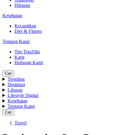
Hiburan
Kesehatan
Kecantikan
Diet & Fitness
Tentang Kami
Tim TripZilla
Karir
Hubungi Kami
Cari
Trending
Destinasi
Liburan
Lifestyle Digital
Kesehatan
Tentang Kami
Cari
Travel