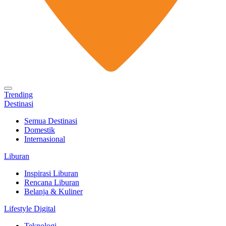
Trending
Destinasi
Semua Destinasi
Domestik
Internasional
Liburan
Inspirasi Liburan
Rencana Liburan
Belanja & Kuliner
Lifestyle Digital
Teknologi