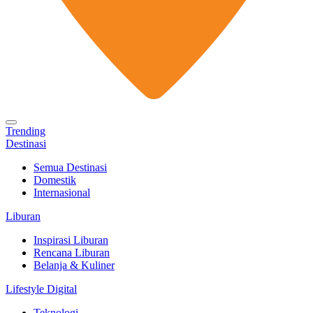
Trending
Destinasi
Semua Destinasi
Domestik
Internasional
Liburan
Inspirasi Liburan
Rencana Liburan
Belanja & Kuliner
Lifestyle Digital
Teknologi