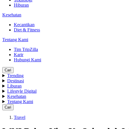
Hiburan
Kesehatan
Kecantikan
Diet & Fitness
Tentang Kami
Tim TripZilla
Karir
Hubungi Kami
Cari
Trending
Destinasi
Liburan
Lifestyle Digital
Kesehatan
Tentang Kami
Cari
Travel