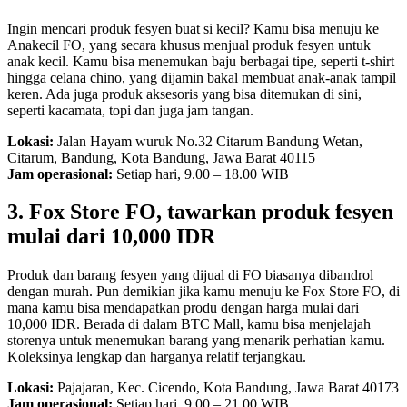
Ingin mencari produk fesyen buat si kecil? Kamu bisa menuju ke
Anakecil FO, yang secara khusus menjual produk fesyen untuk
anak kecil. Kamu bisa menemukan baju berbagai tipe, seperti t-shirt
hingga celana chino, yang dijamin bakal membuat anak-anak tampil
keren. Ada juga produk aksesoris yang bisa ditemukan di sini,
seperti kacamata, topi dan juga jam tangan.
Lokasi:
Jalan Hayam wuruk No.32 Citarum Bandung Wetan,
Citarum, Bandung, Kota Bandung, Jawa Barat 40115
Jam operasional:
Setiap hari, 9.00 – 18.00 WIB
3. Fox Store FO, tawarkan produk fesyen
mulai dari 10,000 IDR
Produk dan barang fesyen yang dijual di FO biasanya dibandrol
dengan murah. Pun demikian jika kamu menuju ke Fox Store FO, di
mana kamu bisa mendapatkan produ dengan harga mulai dari
10,000 IDR. Berada di dalam BTC Mall, kamu bisa menjelajah
storenya untuk menemukan barang yang menarik perhatian kamu.
Koleksinya lengkap dan harganya relatif terjangkau.
Lokasi:
Pajajaran, Kec. Cicendo, Kota Bandung, Jawa Barat 40173
Jam operasional:
Setiap hari, 9.00 – 21.00 WIB