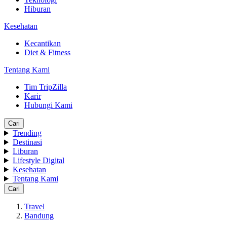
Hiburan
Kesehatan
Kecantikan
Diet & Fitness
Tentang Kami
Tim TripZilla
Karir
Hubungi Kami
Cari
Trending
Destinasi
Liburan
Lifestyle Digital
Kesehatan
Tentang Kami
Cari
Travel
Bandung