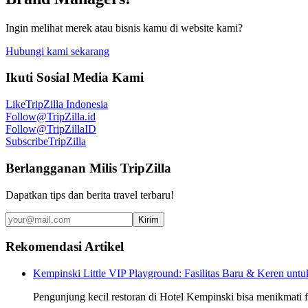
Ingin melihat merek atau bisnis kamu di website kami?
Hubungi kami sekarang
Ikuti Sosial Media Kami
Like
TripZilla Indonesia
Follow
@TripZilla.id
Follow
@TripZillaID
Subscribe
TripZilla
Berlangganan Milis TripZilla
Dapatkan tips dan berita travel terbaru!
Kirim
Rekomendasi Artikel
Kempinski Little VIP Playground: Fasilitas Baru & Keren unt
Pengunjung kecil restoran di Hotel Kempinski bisa menikmati fa