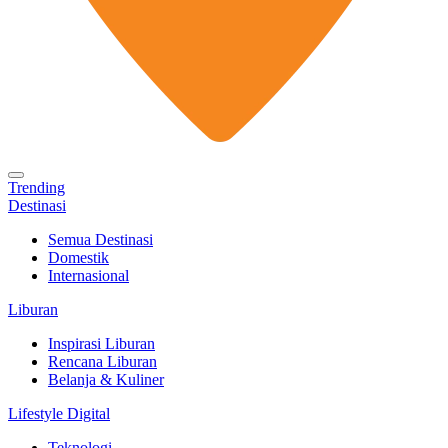
Trending
Destinasi
Semua Destinasi
Domestik
Internasional
Liburan
Inspirasi Liburan
Rencana Liburan
Belanja & Kuliner
Lifestyle Digital
Teknologi