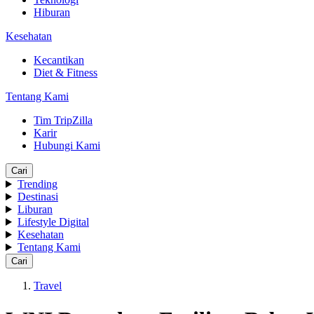
Hiburan
Kesehatan
Kecantikan
Diet & Fitness
Tentang Kami
Tim TripZilla
Karir
Hubungi Kami
Cari
Trending
Destinasi
Liburan
Lifestyle Digital
Kesehatan
Tentang Kami
Cari
Travel