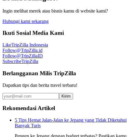
Ingin melihat merek atau bisnis kamu di website kami?
Hubungi kami sekarang
Ikuti Sosial Media Kami
Like
TripZilla Indonesia
Follow
@TripZilla.id
Follow
@TripZillaID
Subscribe
TripZilla
Berlangganan Milis TripZilla
Dapatkan tips dan berita travel terbaru!
Kirim
Rekomendasi Artikel
5 Tips Hemat Jalan-Jalan ke Jepang yang Tidak Diketahui
Banyak Turis
Pengen ke Jepang dengan budget terbatas? Pastikan kamu