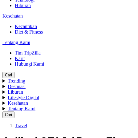
Hiburan
Kesehatan
Kecantikan
Diet & Fitness
Tentang Kami
Tim TripZilla
Karir
Hubungi Kami
Cari
Trending
Destinasi
Liburan
Lifestyle Digital
Kesehatan
Tentang Kami
Cari
Travel