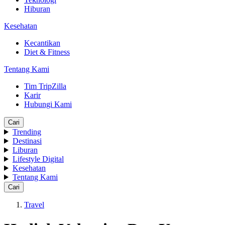
Hiburan
Kesehatan
Kecantikan
Diet & Fitness
Tentang Kami
Tim TripZilla
Karir
Hubungi Kami
Cari
Trending
Destinasi
Liburan
Lifestyle Digital
Kesehatan
Tentang Kami
Cari
Travel