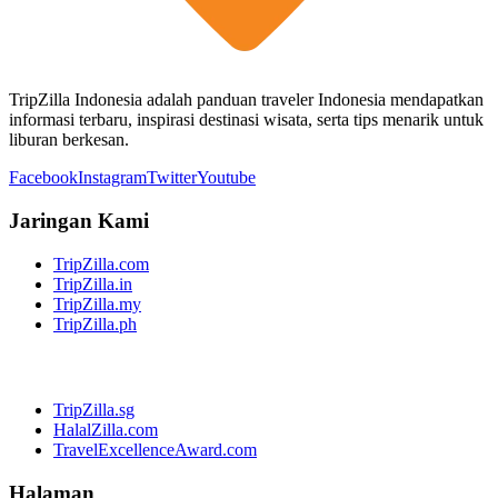
TripZilla Indonesia adalah panduan traveler Indonesia mendapatkan
informasi terbaru, inspirasi destinasi wisata, serta tips menarik untuk
liburan berkesan.
Facebook
Instagram
Twitter
Youtube
Jaringan Kami
TripZilla.com
TripZilla.in
TripZilla.my
TripZilla.ph
TripZilla.sg
HalalZilla.com
TravelExcellenceAward.com
Halaman