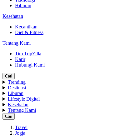
Hiburan
Kesehatan
Kecantikan
Diet & Fitness
Tentang Kami
Tim TripZilla
Karir
Hubungi Kami
Cari
Trending
Destinasi
Liburan
Lifestyle Digital
Kesehatan
Tentang Kami
Cari
Travel
Jogja