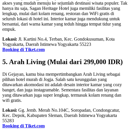
akses yang mudah menuju ke sejumlah destinasi wisata populer. Tak
hanya itu saja, Sagan Heritage Hotel juga memiliki fasilitas yang
lengkap, mulai dari kolam renang, restoran dan WiFi gratis di
seluruh lokasi di hotel ini. Interior kamar juga mendukung untuk
bersantai, dari warna kamar yang teduh hingga tempat tidur yang
empuk.
Lokasi:
Jl. Kartini No.4, Terban, Kec. Gondokusuman, Kota
Yogyakarta, Daerah Istimewa Yogyakarta 55223
Booking di Tiket.com
5. Arah Living (Mulai dari 299,000 IDR)
Di Gejayan, kamu bisa mempertimbangkan Arah Living sebagai
pilihan hotel murah di Jogja. Salah satu keunggulan yang
ditawarkan akomodasi ini adalah desain interior kamar yang cozy
banget, dan juga instagramable. Sementara fasilitas dan layanan
yang ditawarkan juga super lengkap, termasuk kolam renang dan
wifi gratis.
Lokasi:
Gg. Jemb. Merah No.104C, Soropadan, Condongcatur,
Kec. Depok, Kabupaten Sleman, Daerah Istimewa Yogyakarta
55283
Booking di Tiket.com