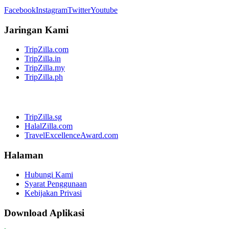
Facebook
Instagram
Twitter
Youtube
Jaringan Kami
TripZilla.com
TripZilla.in
TripZilla.my
TripZilla.ph
TripZilla.sg
HalalZilla.com
TravelExcellenceAward.com
Halaman
Hubungi Kami
Syarat Penggunaan
Kebijakan Privasi
Download Aplikasi