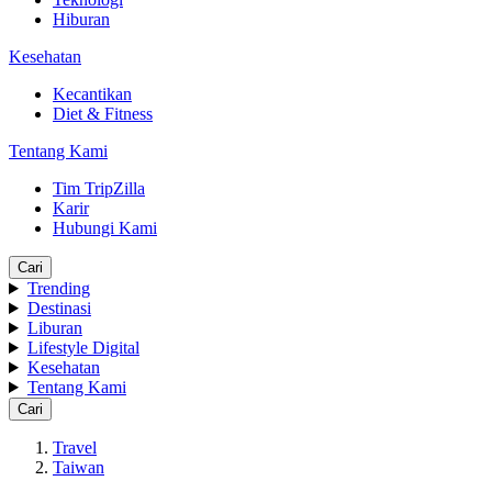
Hiburan
Kesehatan
Kecantikan
Diet & Fitness
Tentang Kami
Tim TripZilla
Karir
Hubungi Kami
Cari
Trending
Destinasi
Liburan
Lifestyle Digital
Kesehatan
Tentang Kami
Cari
Travel
Taiwan