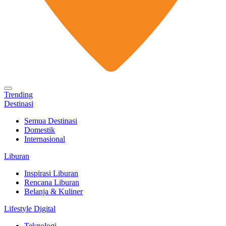
Trending
Destinasi
Semua Destinasi
Domestik
Internasional
Liburan
Inspirasi Liburan
Rencana Liburan
Belanja & Kuliner
Lifestyle Digital
Teknologi