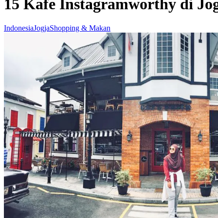
15 Kafe Instagramworthy di Jo
Indonesia
Jogja
Shopping & Makan