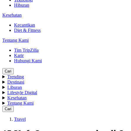
Hiburan
Kesehatan
Kecantikan
Diet & Fitness
Tentang Kami
Tim TripZilla
Karir
Hubungi Kami
Cari
Trending
Destinasi
Liburan
Lifestyle Digital
Kesehatan
Tentang Kami
Cari
Travel