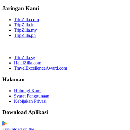
Jaringan Kami
TripZilla.com
TripZilla.in
TripZilla.my
TripZilla.ph
TripZilla.sg
HalalZilla.com
TravelExcellenceAward.com
Halaman
Hubungi Kami
Syarat Penggunaan
Kebijakan Privasi
Download Aplikasi
Download on the