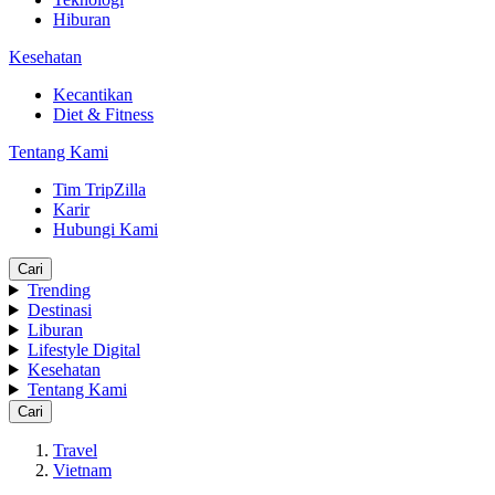
Hiburan
Kesehatan
Kecantikan
Diet & Fitness
Tentang Kami
Tim TripZilla
Karir
Hubungi Kami
Cari
Trending
Destinasi
Liburan
Lifestyle Digital
Kesehatan
Tentang Kami
Cari
Travel
Vietnam