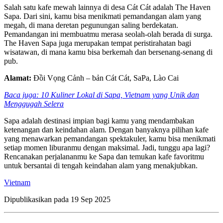
Salah satu kafe mewah lainnya di desa Cát Cát adalah The Haven
Sapa. Dari sini, kamu bisa menikmati pemandangan alam yang
megah, di mana deretan pegunungan saling berdekatan.
Pemandangan ini membuatmu merasa seolah-olah berada di surga.
The Haven Sapa juga merupakan tempat peristirahatan bagi
wisatawan, di mana kamu bisa berkemah dan bersenang-senang di
pub.
Alamat:
Đồi Vọng Cảnh – bản Cát Cát, SaPa, Lào Cai
Baca juga: 10 Kuliner Lokal di Sapa, Vietnam yang Unik dan
Menggugah Selera
Sapa adalah destinasi impian bagi kamu yang mendambakan
ketenangan dan keindahan alam. Dengan banyaknya pilihan kafe
yang menawarkan pemandangan spektakuler, kamu bisa menikmati
setiap momen liburanmu dengan maksimal. Jadi, tunggu apa lagi?
Rencanakan perjalananmu ke Sapa dan temukan kafe favoritmu
untuk bersantai di tengah keindahan alam yang menakjubkan.
Vietnam
Dipublikasikan pada
19 Sep 2025