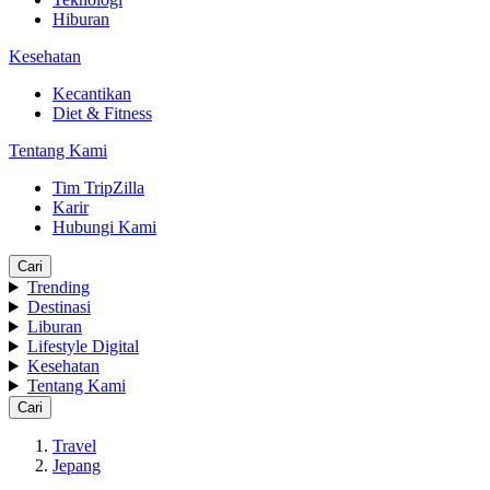
Hiburan
Kesehatan
Kecantikan
Diet & Fitness
Tentang Kami
Tim TripZilla
Karir
Hubungi Kami
Cari
Trending
Destinasi
Liburan
Lifestyle Digital
Kesehatan
Tentang Kami
Cari
Travel
Jepang