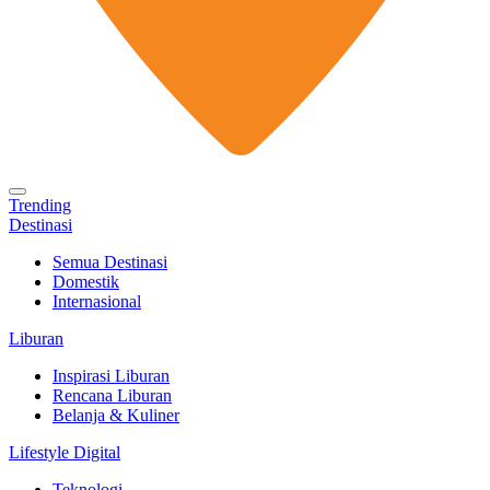
Trending
Destinasi
Semua Destinasi
Domestik
Internasional
Liburan
Inspirasi Liburan
Rencana Liburan
Belanja & Kuliner
Lifestyle Digital
Teknologi