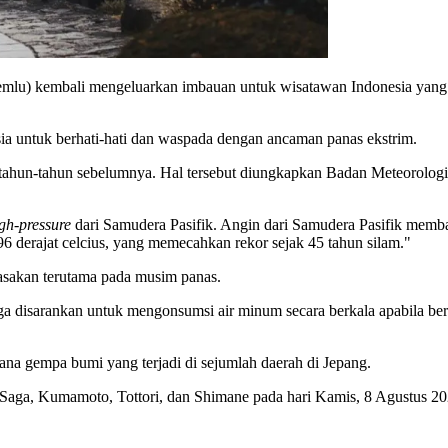
mlu) kembali mengeluarkan imbauan untuk wisatawan Indonesia yang ber
 untuk berhati-hati dan waspada dengan ancaman panas ekstrim.
ui tahun-tahun sebelumnya. Hal tersebut diungkapkan Badan Meteorolog
igh-pressure
dari Samudera Pasifik. Angin dari Samudera Pasifik membaw
96 derajat celcius, yang memecahkan rekor sejak 45 tahun silam."
irasakan terutama pada musim panas.
 disarankan untuk mengonsumsi air minum secara berkala apabila berakt
ana gempa bumi yang terjadi di sejumlah daerah di Jepang.
Saga, Kumamoto, Tottori, dan Shimane pada hari Kamis, 8 Agustus 20