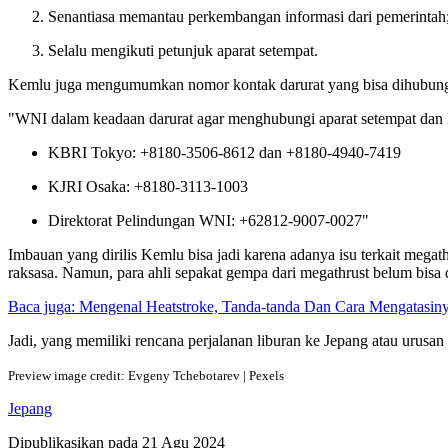
Senantiasa memantau perkembangan informasi dari pemerintah
Selalu mengikuti petunjuk aparat setempat.
Kemlu juga mengumumkan nomor kontak darurat yang bisa dihubungi 
"WNI dalam keadaan darurat agar menghubungi aparat setempat dan 
KBRI Tokyo: +8180-3506-8612 dan +8180-4940-7419
KJRI Osaka: +8180-3113-1003
Direktorat Pelindungan WNI: +62812-9007-0027"
Imbauan yang dirilis Kemlu bisa jadi karena adanya isu terkait mega
raksasa. Namun, para ahli sepakat gempa dari megathrust belum bisa d
Baca juga: Mengenal Heatstroke, Tanda-tanda Dan Cara Mengatasin
Jadi, yang memiliki rencana perjalanan liburan ke Jepang atau urusan
Preview image credit: Evgeny Tchebotarev | Pexels
Jepang
Dipublikasikan pada
21 Agu 2024