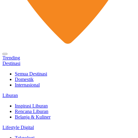
Trending
Destinasi
Semua Destinasi
Domestik
Internasional
Liburan
Inspirasi Liburan
Rencana Liburan
Belanja & Kuliner
Lifestyle Digital
Teknologi