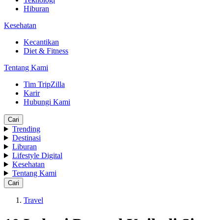
Hiburan
Kesehatan
Kecantikan
Diet & Fitness
Tentang Kami
Tim TripZilla
Karir
Hubungi Kami
Cari
Trending
Destinasi
Liburan
Lifestyle Digital
Kesehatan
Tentang Kami
Cari
Travel