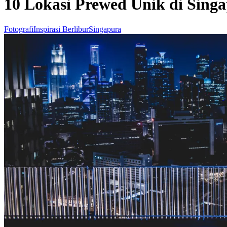
10 Lokasi Prewed Unik di Singa
Fotografi
Inspirasi Berlibur
Singapura