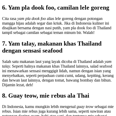
6. Yam pla dook foo, camilan lele goreng
Cita rasa
yam pla dook foo
alias lele goreng dengan potongan
mangga hijau adalah segar dan kriuk. Jika di Indonesia kuliner ini
disajikan bersama dengan nasi putih, yam pla dook foo di Thailand
tampil sebagai camilan sebagai teman minum bir. Walah!
7. Yam talay, makanan khas Thailand
dengan sensasi seafood
Salah satu makanan laut yang layak dicoba di Thailand adalah
yam
talay.
Seperti halnya makanan khas Thailand lainnya, salad seafood
ini menawarkan sensasi menggigit lidah, namun dengan isian yang
menyehatkan, seperti perpaduan cumi-cumi, udang, kepiting, kerang
dan hewan laut lainnya, dengan tomat, bawang bombay dan bihun.
Dijamin lezat, deh!
8. Guay teow, mie rebus ala Thai
Di Indonesia, kamu mungkin lebih mengenal
guay teow
sebagai mie
rebus. Isian mie rebus juga kurang lebih sama, seperti suwiran atau
potongan daging ayam, babi atau sapi, dan tentunya mie sebagai