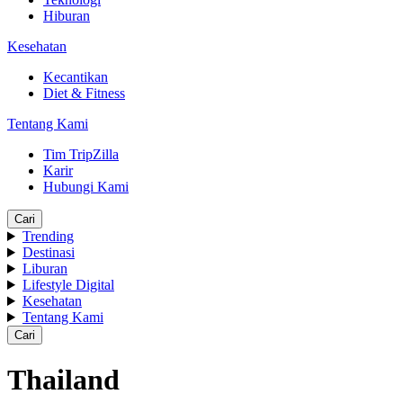
Hiburan
Kesehatan
Kecantikan
Diet & Fitness
Tentang Kami
Tim TripZilla
Karir
Hubungi Kami
Cari
Trending
Destinasi
Liburan
Lifestyle Digital
Kesehatan
Tentang Kami
Cari
Thailand