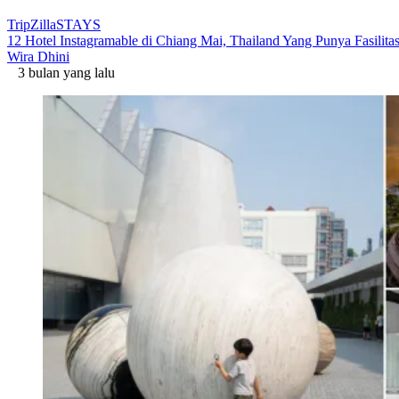
TripZillaSTAYS
12 Hotel Instagramable di Chiang Mai, Thailand Yang Punya Fasili
Wira Dhini
3 bulan yang lalu