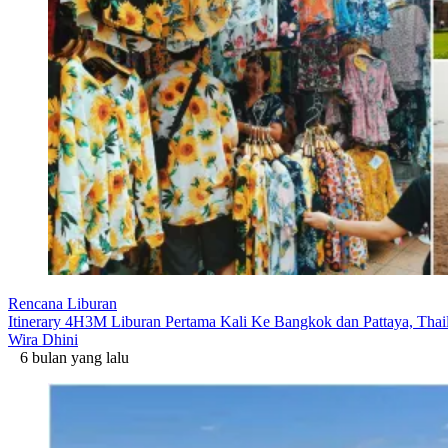
Rencana Liburan
Itinerary 4H3M Liburan Pertama Kali Ke Bangkok dan Pattaya, Thai
Wira Dhini
6 bulan yang lalu