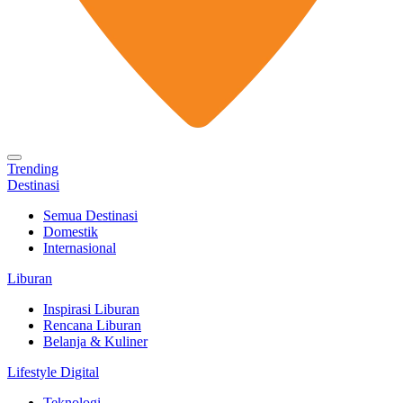
Trending
Destinasi
Semua Destinasi
Domestik
Internasional
Liburan
Inspirasi Liburan
Rencana Liburan
Belanja & Kuliner
Lifestyle Digital
Teknologi