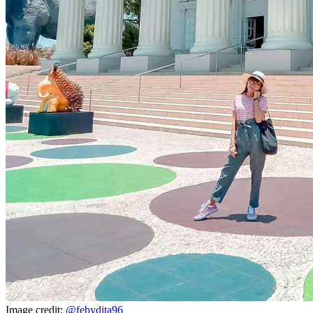
Image credit:
@febydita96