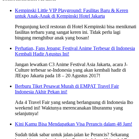
Kempinski Little VIP Playground: Fasilitas Baru & Keren
untuk Anak-Anak di Kempinski Hotel Jakarta
Pengunjung kecil restoran di Hotel Kempinski bisa menikmati
fasilitas terbaru yang sangat keren ini. Tidak perlu lagi
bingung menghibur anak yang bosan!
Perhatian, Fans Jepang: Festival Anime Terbesar di Indonesia
Kembali Hadir Agustus Ini!
Jangan lewatkan C3 Anime Festival Asia Jakarta, acara J-
Culture terbesar se-Indonesia yang akan kembali hadir di
JIExpo Jakarta pada 18 – 20 Agustus 2017!
Berburu Tiket Pesawat Murah di EMPAT Travel Fair
Indonesia Akhir Pekan ini!
Ada 4 Travel Fair yang sedang berlangsung di Indonesia lho
weekend ini! Waktunya merencanakan liburanmu yang
selanjutnya!
Kini Kamu Bisa Mendapatkan Visa Perancis dalam 48 Jam!
Sudah tidak sabar untuk jalan-jalan ke Perancis? Sekarang