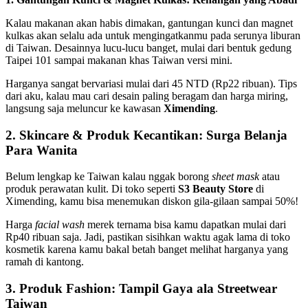
Kalau makanan akan habis dimakan, gantungan kunci dan magnet
kulkas akan selalu ada untuk mengingatkanmu pada serunya liburan
di Taiwan. Desainnya lucu-lucu banget, mulai dari bentuk gedung
Taipei 101 sampai makanan khas Taiwan versi mini.
Harganya sangat bervariasi mulai dari 45 NTD (Rp22 ribuan). Tips
dari aku, kalau mau cari desain paling beragam dan harga miring,
langsung saja meluncur ke kawasan
Ximending
.
2. Skincare & Produk Kecantikan: Surga Belanja
Para Wanita
Belum lengkap ke Taiwan kalau nggak borong
sheet mask
atau
produk perawatan kulit. Di toko seperti
S3 Beauty Store
di
Ximending, kamu bisa menemukan diskon gila-gilaan sampai 50%!
Harga
facial wash
merek ternama bisa kamu dapatkan mulai dari
Rp40 ribuan saja. Jadi, pastikan sisihkan waktu agak lama di toko
kosmetik karena kamu bakal betah banget melihat harganya yang
ramah di kantong.
3. Produk Fashion: Tampil Gaya ala Streetwear
Taiwan