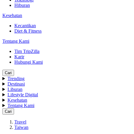
Hiburan
Kesehatan
Kecantikan
Diet & Fitness
Tentang Kami
Tim TripZilla
Karir
Hubungi Kami
Cari
Trending
Destinasi
Liburan
Lifestyle Digital
Kesehatan
Tentang Kami
Cari
Travel
Taiwan