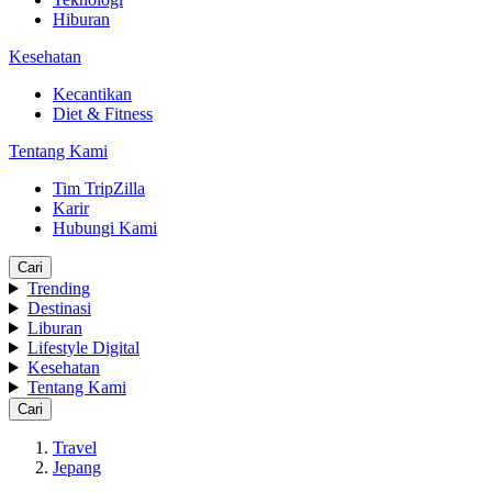
Hiburan
Kesehatan
Kecantikan
Diet & Fitness
Tentang Kami
Tim TripZilla
Karir
Hubungi Kami
Cari
Trending
Destinasi
Liburan
Lifestyle Digital
Kesehatan
Tentang Kami
Cari
Travel
Jepang