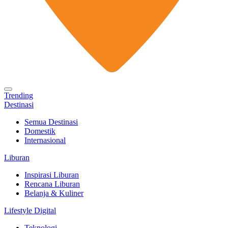
Trending
Destinasi
Semua Destinasi
Domestik
Internasional
Liburan
Inspirasi Liburan
Rencana Liburan
Belanja & Kuliner
Lifestyle Digital
Teknologi