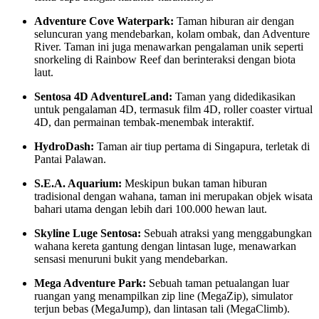
Adventure Cove Waterpark:
Taman hiburan air dengan
seluncuran yang mendebarkan, kolam ombak, dan Adventure
River. Taman ini juga menawarkan pengalaman unik seperti
snorkeling di Rainbow Reef dan berinteraksi dengan biota
laut.
Sentosa 4D AdventureLand:
Taman yang didedikasikan
untuk pengalaman 4D, termasuk film 4D, roller coaster virtual
4D, dan permainan tembak-menembak interaktif.
HydroDash:
Taman air tiup pertama di Singapura, terletak di
Pantai Palawan.
S.E.A. Aquarium:
Meskipun bukan taman hiburan
tradisional dengan wahana, taman ini merupakan objek wisata
bahari utama dengan lebih dari 100.000 hewan laut.
Skyline Luge Sentosa:
Sebuah atraksi yang menggabungkan
wahana kereta gantung dengan lintasan luge, menawarkan
sensasi menuruni bukit yang mendebarkan.
Mega Adventure Park:
Sebuah taman petualangan luar
ruangan yang menampilkan zip line (MegaZip), simulator
terjun bebas (MegaJump), dan lintasan tali (MegaClimb).