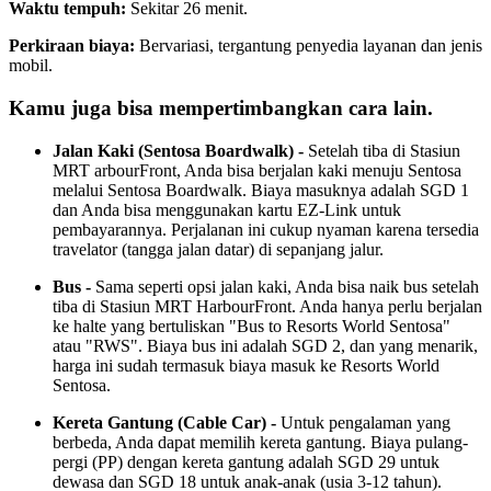
Waktu tempuh:
Sekitar 26 menit.
Perkiraan biaya:
Bervariasi, tergantung penyedia layanan dan jenis
mobil.
Kamu juga bisa mempertimbangkan cara lain.
Jalan Kaki (Sentosa Boardwalk) -
Setelah tiba di Stasiun
MRT arbourFront, Anda bisa berjalan kaki menuju Sentosa
melalui Sentosa Boardwalk. Biaya masuknya adalah SGD 1
dan Anda bisa menggunakan kartu EZ-Link untuk
pembayarannya. Perjalanan ini cukup nyaman karena tersedia
travelator (tangga jalan datar) di sepanjang jalur.
Bus -
Sama seperti opsi jalan kaki, Anda bisa naik bus setelah
tiba di Stasiun MRT HarbourFront. Anda hanya perlu berjalan
ke halte yang bertuliskan "Bus to Resorts World Sentosa"
atau "RWS". Biaya bus ini adalah SGD 2, dan yang menarik,
harga ini sudah termasuk biaya masuk ke Resorts World
Sentosa.
Kereta Gantung (Cable Car) -
Untuk pengalaman yang
berbeda, Anda dapat memilih kereta gantung. Biaya pulang-
pergi (PP) dengan kereta gantung adalah SGD 29 untuk
dewasa dan SGD 18 untuk anak-anak (usia 3-12 tahun).