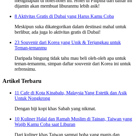
menginaplah di hotel-hotel ini. Hotel di Filipina dari daftar ini
dijamin akan membuat liburanmu lebih asik!
8 Aktivitas Gratis di Dubai yang Harus Kamu Coba
Meskipun suka dikategorikan dalam destinasi mahal untuk
berlibur, ada juga lo aktivitas gratis di Dubai!
23 Souvenir dari Korea yang Unik & Terjangkau untuk
Teman-temanmu
Daripada bingung tidak tahu mau beli oleh-oleh apa untuk
teman-temanmu, simpan daftar souvenir dari Korea ini untuk
refrensimu.
Artikel Terbaru
11 Cafe di Kota Kinabalu, Malaysia Yang Estetik dan Asik
Untuk Nongkrong
Dengan biji kopi khas Sabah yang nikmat.
10 Kuliner Halal dan Ramah Muslim di Tainan, Taiwan yang
Wajib Kamu Coba saat Liburan
Dari kuliner khas Taiwan sampai boba yang manis dan