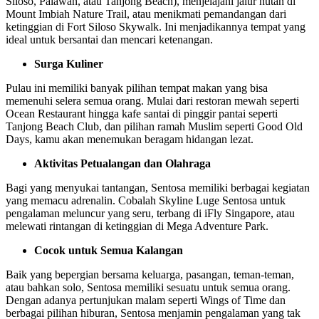
Siloso, Palawan, atau Tanjong Beach), menjelajahi jalur hutan di
Mount Imbiah Nature Trail, atau menikmati pemandangan dari
ketinggian di Fort Siloso Skywalk. Ini menjadikannya tempat yang
ideal untuk bersantai dan mencari ketenangan.
Surga Kuliner
Pulau ini memiliki banyak pilihan tempat makan yang bisa
memenuhi selera semua orang. Mulai dari restoran mewah seperti
Ocean Restaurant hingga kafe santai di pinggir pantai seperti
Tanjong Beach Club, dan pilihan ramah Muslim seperti Good Old
Days, kamu akan menemukan beragam hidangan lezat.
Aktivitas Petualangan dan Olahraga
Bagi yang menyukai tantangan, Sentosa memiliki berbagai kegiatan
yang memacu adrenalin. Cobalah Skyline Luge Sentosa untuk
pengalaman meluncur yang seru, terbang di iFly Singapore, atau
melewati rintangan di ketinggian di Mega Adventure Park.
Cocok untuk Semua Kalangan
Baik yang bepergian bersama keluarga, pasangan, teman-teman,
atau bahkan solo, Sentosa memiliki sesuatu untuk semua orang.
Dengan adanya pertunjukan malam seperti Wings of Time dan
berbagai pilihan hiburan, Sentosa menjamin pengalaman yang tak