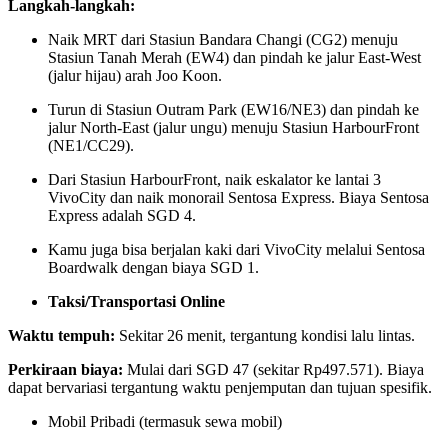
Langkah-langkah:
Naik MRT dari Stasiun Bandara Changi (CG2) menuju
Stasiun Tanah Merah (EW4) dan pindah ke jalur East-West
(jalur hijau) arah Joo Koon.
Turun di Stasiun Outram Park (EW16/NE3) dan pindah ke
jalur North-East (jalur ungu) menuju Stasiun HarbourFront
(NE1/CC29).
Dari Stasiun HarbourFront, naik eskalator ke lantai 3
VivoCity dan naik monorail Sentosa Express. Biaya Sentosa
Express adalah SGD 4.
Kamu juga bisa berjalan kaki dari VivoCity melalui Sentosa
Boardwalk dengan biaya SGD 1.
Taksi/Transportasi Online
Waktu tempuh:
Sekitar 26 menit, tergantung kondisi lalu lintas.
Perkiraan biaya:
Mulai dari SGD 47 (sekitar Rp497.571). Biaya
dapat bervariasi tergantung waktu penjemputan dan tujuan spesifik.
Mobil Pribadi (termasuk sewa mobil)