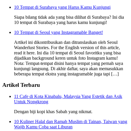
10 Tempat di Surabaya yang Harus Kamu Kunjungi
Siapa bilang tidak ada yang bisa dilihat di Surabaya? Ini dia
10 tempat di Surabaya yang harus kamu kunjungi!
10 Tempat di Seoul yang Instagramable Banget!
Artikel ini dikontribusikan dan ditranslasikan oleh Seoul
Wanderlust Stories. For the English version of this article,
read it here. Ini dia 10 tempat di Seoul favoritku yang bisa
dijadikan background keren untuk foto Instagram kamu!
Nota: Tempat-tempat disini hanya tempat yang pernah saya
kunjungi langsung. Di akhir daftar, saya akan memasukkan
beberapa tempat ekstra yang instagramable juga tapi […]
Artikel Terbaru
11 Cafe di Kota Kinabalu, Malaysia Yang Estetik dan Asik
Untuk Nongkrong
Dengan biji kopi khas Sabah yang nikmat.
10 Kuliner Halal dan Ramah Muslim di Tainan, Taiwan yang
Wajib Kamu Coba saat Liburan