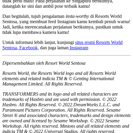
tidak perlu malu! Pada perjalanan ke Singapura berikutnya,
datanglah ke sini dan ambil pose terbaik kamu!
Dan begitulah, tujuh pengalaman
insta-worthy
di Resorts World
Sentosa, yang membuat feed Instagram kamu kembali penuh warna!
Jadi, ketika merencanakan perjalanan berikutnya, pastikan untuk
tidak lupa membawa kamera kamu!
Untuk informasi lebih lanjut, kunjungi
situs resmi Resorts World
Sentosa
,
Facebook,
dan juga laman
Instagram
Dipersembahkan oleh Resort World Sentosa
Resorts World, the Resorts World logo and all Resorts World
elements and related indicia TM & © Genting International
Management Limited. All Rights Reserved.
TRANSFORMERS and its logo and all related characters are
trademarks of Hasbro and are used with permission. © 2022
Hasbro. All Rights Reserved. © 2022 DreamWorks L.L.C. and
Paramount Pictures Corporation. All Rights Reserved. Sesame
Street ® and associated characters, trademarks and design elements
are owned and licensed by Sesame Workshop. © 2022 Sesame
Workshop. All rights reserved. Minions and all related elements and
indicia TM & © 2022 Universal Studios. All rights reserved.