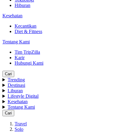
Hiburan
Kesehatan
Kecantikan
Diet & Fitness
Tentang Kami
Tim TripZilla
Karir
Hubungi Kami
Cari
Trending
Destinasi
Liburan
Lifestyle Digital
Kesehatan
Tentang Kami
Cari
Travel
Solo