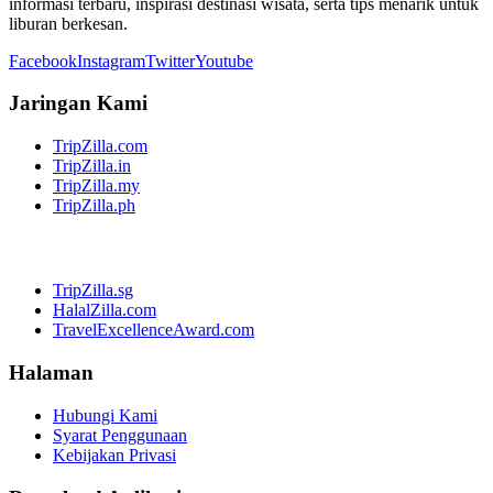
informasi terbaru, inspirasi destinasi wisata, serta tips menarik untuk
liburan berkesan.
Facebook
Instagram
Twitter
Youtube
Jaringan Kami
TripZilla.com
TripZilla.in
TripZilla.my
TripZilla.ph
TripZilla.sg
HalalZilla.com
TravelExcellenceAward.com
Halaman
Hubungi Kami
Syarat Penggunaan
Kebijakan Privasi