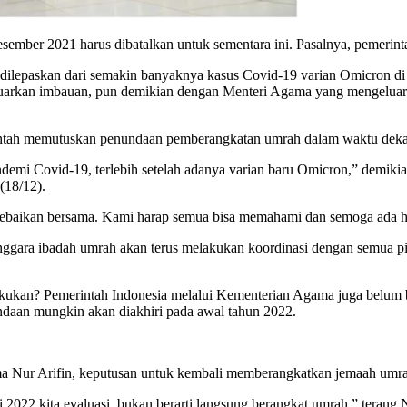
ember 2021 harus dibatalkan untuk sementara ini. Pasalnya, pemeri
 dilepaskan dari semakin banyaknya kasus Covid-19 varian Omicron di
eluarkan imbauan, pun demikian dengan Menteri Agama yang mengeluark
intah memutuskan penundaan pemberangkatan umrah dalam waktu deka
emi Covid-19, terlebih setelah adanya varian baru Omicron,” demikia
(18/12).
i kebaikan bersama. Kami harap semua bisa memahami dan semoga ada h
ggara ibadah umrah akan terus melakukan koordinasi dengan semua pi
kukan? Pemerintah Indonesia melalui Kementerian Agama juga belum 
ndaan mungkin akan diakhiri pada awal tahun 2022.
 Nur Arifin, keputusan untuk kembali memberangkatkan jemaah umrah 
ri 2022 kita evaluasi, bukan berarti langsung berangkat umrah,” teran