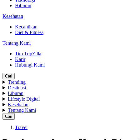
Hiburan
Kesehatan
Kecantikan
Diet & Fitness
Tentang Kami
Tim TripZilla
Karir
Hubungi Kami
Cari
Trending
Destinasi
Liburan
Lifestyle Digital
Kesehatan
Tentang Kami
Cari
Travel