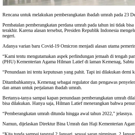
Rencana untuk melakukan pemberangkatan ibadah umrah pada 23 Des
Pembatalan pemberangkatan perdana umrah pada tahun ini tidak bisa
terakhir. Karena alasan tersebut, Presiden Republik Indonesia meng
negeri.
Adanya varian baru Covid-19 Omicron menjadi alasan utama pemer
“Kami tentu mengutamakan aspek perlindungan jemaah di tengah pand
(PHU) Kementerian Agama Hilman Latief di laman Kemenag, Sabtu 
“Penundaan ini tentu keputusan yang pahit. Tapi ini dilakukan dem
Ditambahkannya, Kemenag sebagai regulator dan pengawas penyelen
dan aman untuk perjalanan ibadah umrah.
Bertanya-tanya sampai kapan penundaan pemberangkatan umrah dila
bisa dilakukan. Hanya saja, Hilman Latief menerangkan bahwa penu
“Pemberangkatan umrah ditunda hingga awal tahun 2022,” jelasnya.
Namun, dijelaskan Direktur Bina Umrah dan Haji Kementerian Agama
“Kita tunda sampai tanggal 2 Januari, sesuai saran pimpinan. 2 Janua