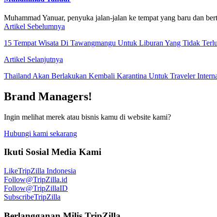
Muhammad Yanuar, penyuka jalan-jalan ke tempat yang baru dan bert
Artikel Sebelumnya
15 Tempat Wisata Di Tawangmangu Untuk Liburan Yang Tidak Terl
Artikel Selanjutnya
Thailand Akan Berlakukan Kembali Karantina Untuk Traveler Interna
Brand Managers!
Ingin melihat merek atau bisnis kamu di website kami?
Hubungi kami sekarang
Ikuti Sosial Media Kami
Like
TripZilla Indonesia
Follow
@TripZilla.id
Follow
@TripZillaID
Subscribe
TripZilla
Berlangganan Milis TripZilla