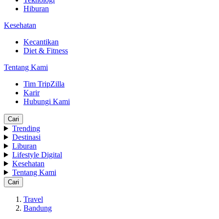
Hiburan
Kesehatan
Kecantikan
Diet & Fitness
Tentang Kami
Tim TripZilla
Karir
Hubungi Kami
Cari
Trending
Destinasi
Liburan
Lifestyle Digital
Kesehatan
Tentang Kami
Cari
Travel
Bandung