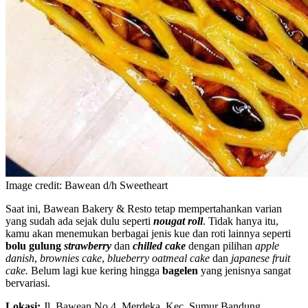
Image credit: Bawean d/h Sweetheart
Saat ini, Bawean Bakery & Resto tetap mempertahankan varian
yang sudah ada sejak dulu seperti
nougat roll
. Tidak hanya itu,
kamu akan menemukan berbagai jenis kue dan roti lainnya seperti
bolu gulung
strawberry
dan
chilled cake
dengan pilihan
apple
danish
,
brownies cake
,
blueberry oatmeal cake
dan
japanese fruit
cake.
Belum lagi kue kering hingga
bagelen
yang jenisnya sangat
bervariasi.
Lokasi:
Jl. Bawean No.4, Merdeka, Kec. Sumur Bandung,