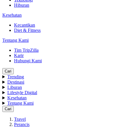
Hiburan
Kesehatan
Kecantikan
Diet & Fitness
Tentang Kami
Tim TripZilla
Karir
Hubungi Kami
Cari
Trending
Destinasi
Liburan
Lifestyle Digital
Kesehatan
Tentang Kami
Cari
Travel
Perancis