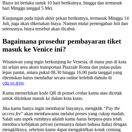
Biaya ini berlaku untuk 10 hari berikutnya, hingga dan termasuk
hari Minggu tanggal 5 Mei.
Kunjungan pada tujuh akhir pekan berikutnya, termasuk Minggu 14
Juli, juga akan dikenakan biaya. Namun mulai pertengahan Juli dan
seterusnya, biaya tersebut akan dicabut.
Bagaimana prosedur pembayaran tiket
masuk ke Venice ini?
Wisatawan yang ingin berkunjung ke Venesia, di mana pun di kota
ini selain area akses transportasi Piazzale Roma dan pulau-pulau
lepas pantai, antara pukul 08.30 hingga 16.00 pada tanggal yang
ditentukan harus mendaftar secara online terlebih dahulu di
cda.ve.it/en
.
Kamu memerlukan kode QR di ponsel cerdas kamu atau dicetak
untuk diizinkan masuk ke dalam kota kuno.
Jika kamu hanya ingin membayar biayanya, mengklik “
Pay the
access fee
” akan membawamu melalui proses yang cukup mudah.
Salah satu aspek rumitnya adalah kamu harus berpura-pura telah
membaca kebijakan privasi (semuanya dalam bahasa Italia) dengan
mengkliknya, sebelum kamu dapat mengaktifkan kotak centang.