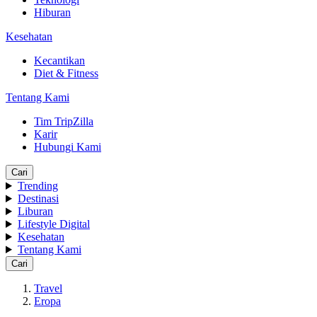
Hiburan
Kesehatan
Kecantikan
Diet & Fitness
Tentang Kami
Tim TripZilla
Karir
Hubungi Kami
Cari
Trending
Destinasi
Liburan
Lifestyle Digital
Kesehatan
Tentang Kami
Cari
Travel
Eropa