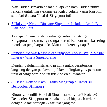
Natal sudah semakin dekat nih, apakah kamu sudah punya
rencana untuk merayakannya? Kalau belum, kamu bisa pilih
satu dari 8 acara Natal di Singapura ini!
5 Hal yang Kebun Binatang Singapura Lakukan Lebih Baik
Dari Zoo Lain
Terdapat 4 taman dalam keluarga kebun binatang di
Singapura dan semuanya sangat keren! Bahkan mereka sering
mendapat penghargaan lo. Mau tahu kerennya apa?
Pameran ‘Satwa’ Raksasa di Singapore Zoo Ini Wajib Masuk
Itinerary Wisata Singapuramu
Dengan puluhan instalasi dan zona untuk berinteraksi
langsung dengan pahlawan-pahlawan lingkungan, pameran
unik di Singapore Zoo ini tidak boleh dilewatkan!
8 Alasan Kenapa Kamu Harus Menginap di Hotel 30
Bencoolen Singapura
Bingung memilih Hotel di Singapura yang pas? Hotel 30
Bencoolen Singapura merupakan hotel high-tech terbaru
dengan lokasi strategis & fasilitas yang top!