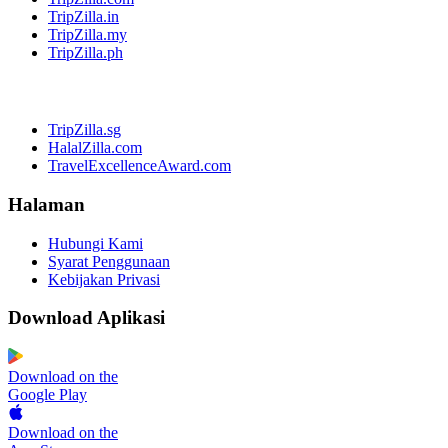
TripZilla.in
TripZilla.my
TripZilla.ph
TripZilla.sg
HalalZilla.com
TravelExcellenceAward.com
Halaman
Hubungi Kami
Syarat Penggunaan
Kebijakan Privasi
Download Aplikasi
Download on the
Google Play
Download on the