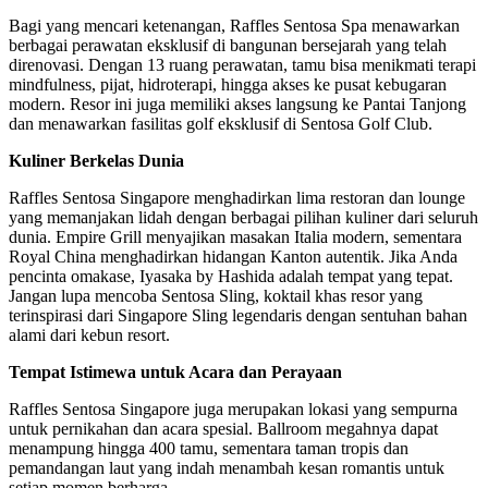
Bagi yang mencari ketenangan, Raffles Sentosa Spa menawarkan
berbagai perawatan eksklusif di bangunan bersejarah yang telah
direnovasi. Dengan 13 ruang perawatan, tamu bisa menikmati terapi
mindfulness, pijat, hidroterapi, hingga akses ke pusat kebugaran
modern. Resor ini juga memiliki akses langsung ke Pantai Tanjong
dan menawarkan fasilitas golf eksklusif di Sentosa Golf Club.
Kuliner Berkelas Dunia
Raffles Sentosa Singapore menghadirkan lima restoran dan lounge
yang memanjakan lidah dengan berbagai pilihan kuliner dari seluruh
dunia. Empire Grill menyajikan masakan Italia modern, sementara
Royal China menghadirkan hidangan Kanton autentik. Jika Anda
pencinta omakase, Iyasaka by Hashida adalah tempat yang tepat.
Jangan lupa mencoba Sentosa Sling, koktail khas resor yang
terinspirasi dari Singapore Sling legendaris dengan sentuhan bahan
alami dari kebun resort.
Tempat Istimewa untuk Acara dan Perayaan
Raffles Sentosa Singapore juga merupakan lokasi yang sempurna
untuk pernikahan dan acara spesial. Ballroom megahnya dapat
menampung hingga 400 tamu, sementara taman tropis dan
pemandangan laut yang indah menambah kesan romantis untuk
setiap momen berharga.