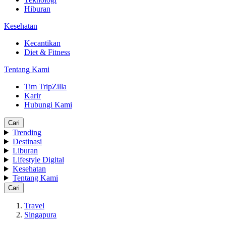
Hiburan
Kesehatan
Kecantikan
Diet & Fitness
Tentang Kami
Tim TripZilla
Karir
Hubungi Kami
Cari
Trending
Destinasi
Liburan
Lifestyle Digital
Kesehatan
Tentang Kami
Cari
Travel
Singapura