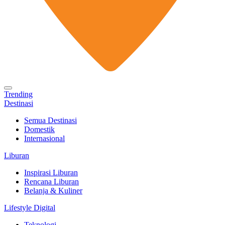
Trending
Destinasi
Semua Destinasi
Domestik
Internasional
Liburan
Inspirasi Liburan
Rencana Liburan
Belanja & Kuliner
Lifestyle Digital
Teknologi