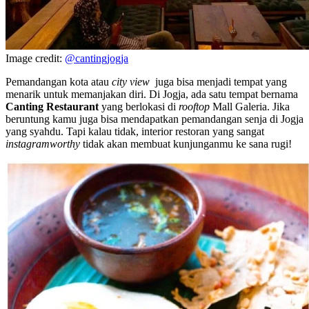
Image credit:
@cantingjogja
Pemandangan kota atau
city view
juga bisa menjadi tempat yang
menarik untuk memanjakan diri. Di Jogja, ada satu tempat bernama
Canting Restaurant
yang berlokasi di
rooftop
Mall Galeria. Jika
beruntung kamu juga bisa mendapatkan pemandangan senja di Jogja
yang syahdu. Tapi kalau tidak, interior restoran yang sangat
instagramworthy
tidak akan membuat kunjunganmu ke sana rugi!