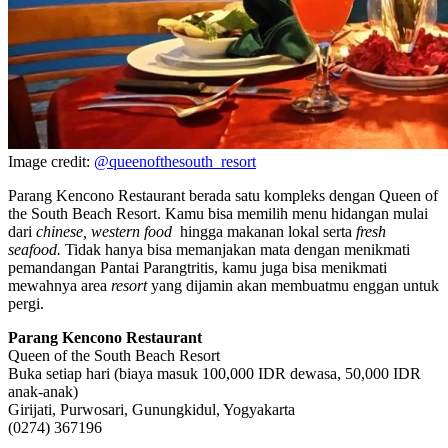
Image credit:
@queenofthesouth_resort
Parang Kencono Restaurant berada satu kompleks dengan Queen of
the South Beach Resort. Kamu bisa memilih menu hidangan mulai
dari
chinese, western food
hingga makanan lokal serta
fresh
seafood.
Tidak hanya bisa memanjakan mata dengan menikmati
pemandangan Pantai Parangtritis, kamu juga bisa menikmati
mewahnya area
resort
yang dijamin akan membuatmu enggan untuk
pergi.
Parang Kencono Restaurant
Queen of the South Beach Resort
Buka setiap hari (biaya masuk 100,000 IDR dewasa, 50,000 IDR
anak-anak)
Girijati, Purwosari, Gunungkidul, Yogyakarta
(0274) 367196