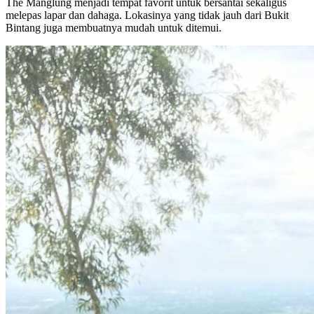
The Manglung menjadi tempat favorit untuk bersantai sekaligus
melepas lapar dan dahaga. Lokasinya yang tidak jauh dari Bukit
Bintang juga membuatnya mudah untuk ditemui.