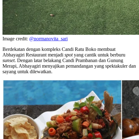
Image credit:
@normanovita_sari
Berdekatan dengan kompleks Candi Ratu Boko membuat
Abhayagiri Restaurant menjadi
spot
yang cantik untuk berburu
sunset
. Dengan latar belakang Candi Prambanan dan Gunung
Merapi, Abhayagiri menyajikan pemandangan yang spektakuler dan
sayang untuk dilewatkan.