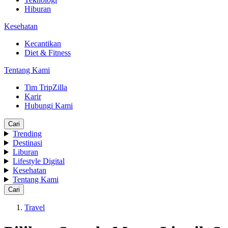
Hiburan
Kesehatan
Kecantikan
Diet & Fitness
Tentang Kami
Tim TripZilla
Karir
Hubungi Kami
Cari
Trending
Destinasi
Liburan
Lifestyle Digital
Kesehatan
Tentang Kami
Cari
Travel