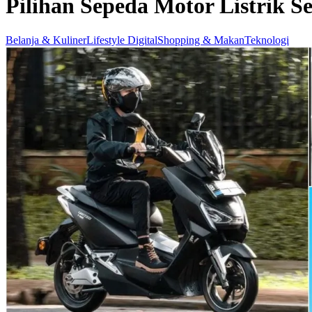
Pilihan Sepeda Motor Listrik S
Belanja & Kuliner
Lifestyle Digital
Shopping & Makan
Teknologi