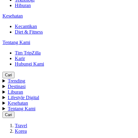
Hiburan
Kesehatan
Kecantikan
Diet & Fitness
Tentang Kami
Tim TripZilla
Karir
Hubungi Kami
Cari
Trending
Destinasi
Liburan
Lifestyle Digital
Kesehatan
Tentang Kami
Cari
Travel
Korea