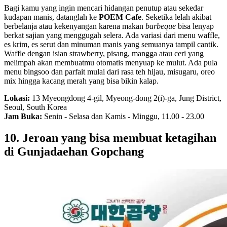
Bagi kamu yang ingin mencari hidangan penutup atau sekedar
kudapan manis, datanglah ke
POEM Cafe
. Seketika lelah akibat
berbelanja atau kekenyangan karena makan
barbeque
bisa lenyap
berkat sajian yang menggugah selera. Ada variasi dari menu waffle,
es krim, es serut dan minuman manis yang semuanya tampil cantik.
Waffle dengan isian strawberry, pisang, mangga atau ceri yang
melimpah akan membuatmu otomatis menyuap ke mulut. Ada pula
menu bingsoo dan parfait mulai dari rasa teh hijau, misugaru, oreo
mix hingga kacang merah yang bisa bikin kalap.
Lokasi:
13 Myeongdong 4-gil, Myeong-dong 2(i)-ga, Jung District,
Seoul, South Korea
Jam Buka:
Senin - Selasa dan Kamis - Minggu, 11.00 - 23.00
10. Jeroan yang bisa membuat ketagihan
di Gunjadaehan Gopchang