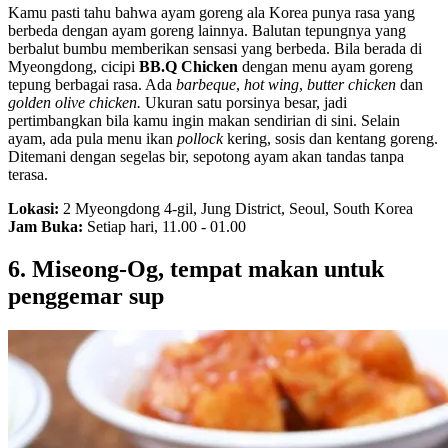
Kamu pasti tahu bahwa ayam goreng ala Korea punya rasa yang
berbeda dengan ayam goreng lainnya. Balutan tepungnya yang
berbalut bumbu memberikan sensasi yang berbeda. Bila berada di
Myeongdong, cicipi
BB.Q Chicken
dengan menu ayam goreng
tepung berbagai rasa. Ada
barbeque
,
hot wing
,
butter chicken
dan
golden olive chicken.
Ukuran satu porsinya besar, jadi
pertimbangkan bila kamu ingin makan sendirian di sini. Selain
ayam, ada pula menu ikan
pollock
kering, sosis dan kentang goreng.
Ditemani dengan segelas bir, sepotong ayam akan tandas tanpa
terasa.
Lokasi:
2 Myeongdong 4-gil, Jung District, Seoul, South Korea
Jam Buka:
Setiap hari, 11.00 - 01.00
6. Miseong-Og, tempat makan untuk
penggemar sup