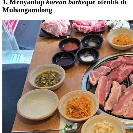
1. Menyantap
korean barbeque
otentik di
Muhangamdong