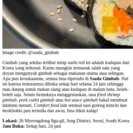
Image credit: @ssada_gimbab
Gimbab yang sekilas terlihat mirip
sushi roll
ini adalah kudapan dari
Korea yang terkenal. Kamu mungkin termasuk salah satu yang
doyan mengunyah gimbab sebagai makanan utama atau selingan.
Apa pun kesukaanmu, semua bisa dipenuhi di
Ssada Gimbab
. Hal
ini karena restorannya dibuka setiap hari selama 24 jam sehingga
mau datang untuk makan siang atau kudapan di malam buta, boleh-
boleh saja. Selain bentuknya menggemaskan, rasa
fried shrimp
gimbab
,
pork cutlet gimbab
atau
hot sauce gimbab
bakal membuat
lidahmu menari.
Comfort food
lain semisal nasi goreng kimchi dan
tteokbokki pun tersedia dan awas, bisa bikin kalap!
Lokasi:
26 Myeongdong 8ga-gil, Jung District, Seoul, South Korea
Jam Buka:
Setiap hari, 24 jam