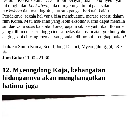
restoran Korea kekinian. Ada robot pelayan, ada naengmyeon yaitu
mi dingin dari
buckwheat
, ada onmyeon yaitu mi panas dari
buckwheat
dan manduguk yaitu sup pangsit berkuah kaldu.
Pendeknya, segala hal yang bisa membuatmu merasa seperti dalam
film Korea. Mau makanan yang lebih eksotis? Kamu dapat memilih
sundae yaitu sosis babi ala Korea, gajami sikhae yaitu ikan flounder
yang difermentasi sehingga terasa pedas dan asam atau yukhoe yaitu
daging sapi cincang mentah yang sudah dibumbui. Lengkap bukan?
Lokasi:
South Korea, Seoul, Jung District, Myeongdong-gil, 53 3
층
Jam Buka:
11.00 - 21.30
12. Myeongdong Koja, kehangatan
hidangannya akan menghangatkan
hatimu juga