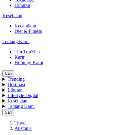
Hiburan
Kesehatan
Kecantikan
Diet & Fitness
Tentang Kami
Tim TripZilla
Karir
Hubungi Kami
Cari
Trending
Destinasi
Liburan
Lifestyle Digital
Kesehatan
Tentang Kami
Cari
Travel
Australia