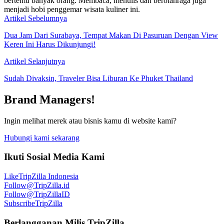
bertemu banyak orang. Membaca, menulis dan berolahraga juga
menjadi hobi penggemar wisata kuliner ini.
Artikel Sebelumnya
Dua Jam Dari Surabaya, Tempat Makan Di Pasuruan Dengan View
Keren Ini Harus Dikunjungi!
Artikel Selanjutnya
Sudah Divaksin, Traveler Bisa Liburan Ke Phuket Thailand
Brand Managers!
Ingin melihat merek atau bisnis kamu di website kami?
Hubungi kami sekarang
Ikuti Sosial Media Kami
Like
TripZilla Indonesia
Follow
@TripZilla.id
Follow
@TripZillaID
Subscribe
TripZilla
Berlangganan Milis TripZilla