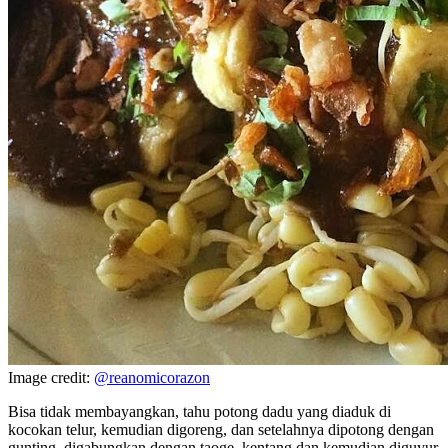
Image credit:
@reanomicorazon
Bisa tidak membayangkan, tahu potong dadu yang diaduk di
kocokan telur, kemudian digoreng, dan setelahnya dipotong dengan
gunting, digabungkan dengan taoge, kentang dan kemudian diguyur