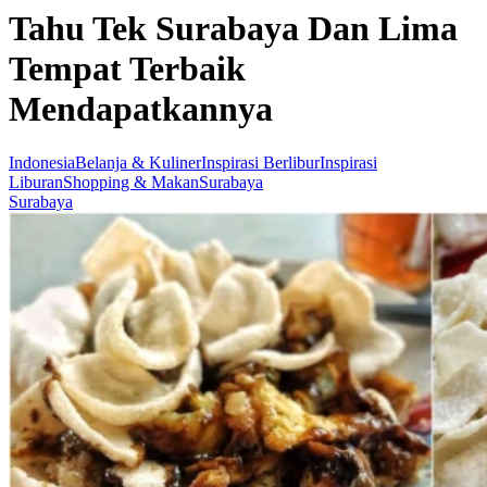
Tahu Tek Surabaya Dan Lima
Tempat Terbaik
Mendapatkannya
Indonesia
Belanja & Kuliner
Inspirasi Berlibur
Inspirasi
Liburan
Shopping & Makan
Surabaya
Surabaya