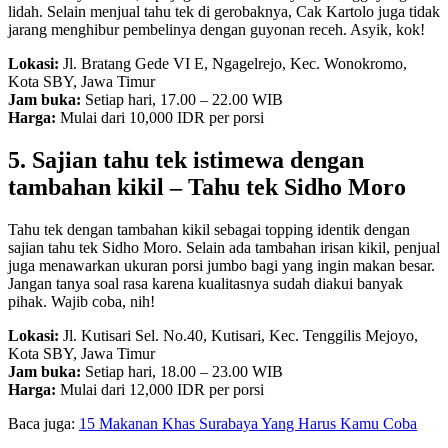
lidah. Selain menjual tahu tek di gerobaknya, Cak Kartolo juga tidak
jarang menghibur pembelinya dengan guyonan receh. Asyik, kok!
Lokasi:
Jl. Bratang Gede VI E, Ngagelrejo, Kec. Wonokromo,
Kota SBY, Jawa Timur
Jam buka:
Setiap hari, 17.00 – 22.00 WIB
Harga:
Mulai dari 10,000 IDR per porsi
5. Sajian tahu tek istimewa dengan
tambahan kikil – Tahu tek Sidho Moro
Tahu tek dengan tambahan kikil sebagai topping identik dengan
sajian tahu tek Sidho Moro. Selain ada tambahan irisan kikil, penjual
juga menawarkan ukuran porsi jumbo bagi yang ingin makan besar.
Jangan tanya soal rasa karena kualitasnya sudah diakui banyak
pihak. Wajib coba, nih!
Lokasi:
Jl. Kutisari Sel. No.40, Kutisari, Kec. Tenggilis Mejoyo,
Kota SBY, Jawa Timur
Jam buka:
Setiap hari, 18.00 – 23.00 WIB
Harga:
Mulai dari 12,000 IDR per porsi
Baca juga:
15 Makanan Khas Surabaya Yang Harus Kamu Coba