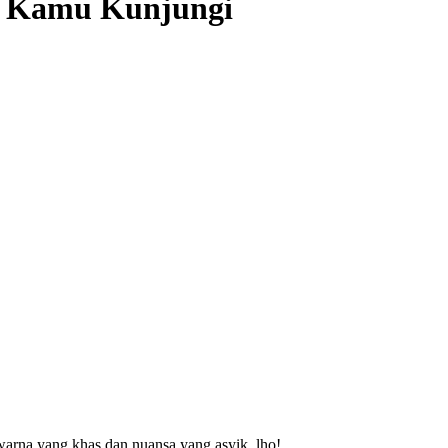
s Kamu Kunjungi
arna yang khas dan nuansa yang asyik, lho!