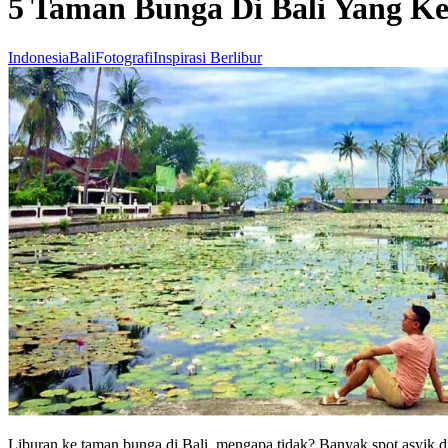
5 Taman Bunga Di Bali Yang K
Indonesia
Bali
Fotografi
Inspirasi Berlibur
Liburan ke taman bunga di Bali, mengapa tidak? Banyak spot asyik 