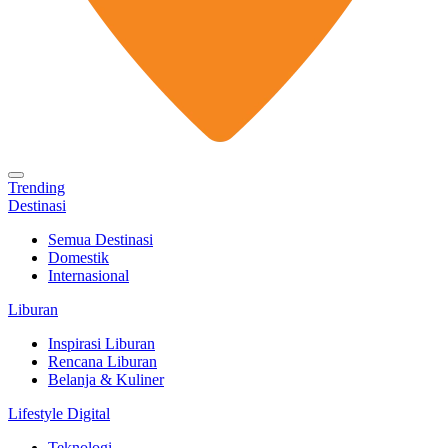
Trending
Destinasi
Semua Destinasi
Domestik
Internasional
Liburan
Inspirasi Liburan
Rencana Liburan
Belanja & Kuliner
Lifestyle Digital
Teknologi