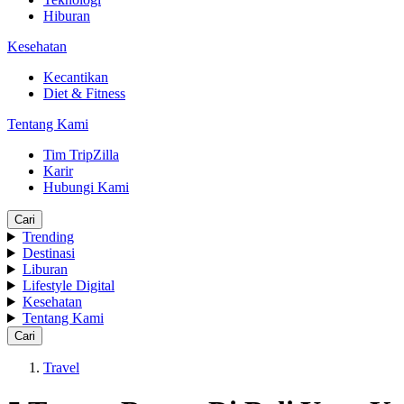
Hiburan
Kesehatan
Kecantikan
Diet & Fitness
Tentang Kami
Tim TripZilla
Karir
Hubungi Kami
Cari
Trending
Destinasi
Liburan
Lifestyle Digital
Kesehatan
Tentang Kami
Cari
Travel