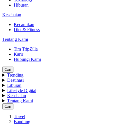
Hiburan
Kesehatan
Kecantikan
Diet & Fitness
Tentang Kami
Tim TripZilla
Karir
Hubungi Kami
Cari
Trending
Destinasi
Liburan
Lifestyle Digital
Kesehatan
Tentang Kami
Cari
Travel
Bandung