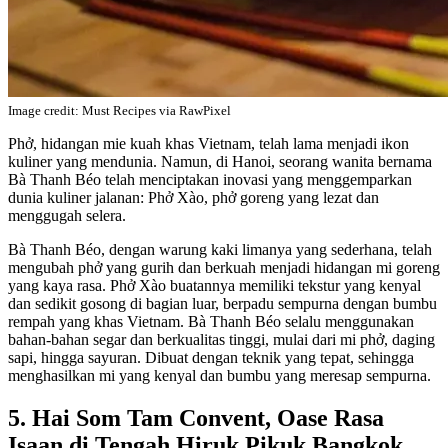
Image credit: Must Recipes via RawPixel
Phở, hidangan mie kuah khas Vietnam, telah lama menjadi ikon
kuliner yang mendunia. Namun, di Hanoi, seorang wanita bernama
Bà Thanh Béo telah menciptakan inovasi yang menggemparkan
dunia kuliner jalanan: Phở Xào, phở goreng yang lezat dan
menggugah selera.
Bà Thanh Béo, dengan warung kaki limanya yang sederhana, telah
mengubah phở yang gurih dan berkuah menjadi hidangan mi goreng
yang kaya rasa. Phở Xào buatannya memiliki tekstur yang kenyal
dan sedikit gosong di bagian luar, berpadu sempurna dengan bumbu
rempah yang khas Vietnam. Bà Thanh Béo selalu menggunakan
bahan-bahan segar dan berkualitas tinggi, mulai dari mi phở, daging
sapi, hingga sayuran. Dibuat dengan teknik yang tepat, sehingga
menghasilkan mi yang kenyal dan bumbu yang meresap sempurna.
5. Hai Som Tam Convent, Oase Rasa
Isaan di Tengah Hiruk Pikuk Bangkok