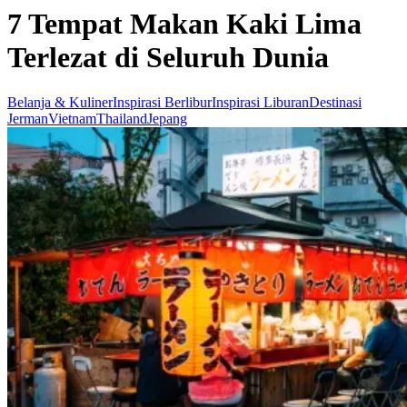
7 Tempat Makan Kaki Lima
Terlezat di Seluruh Dunia
Belanja & Kuliner
Inspirasi Berlibur
Inspirasi Liburan
Destinasi
Jerman
Vietnam
Thailand
Jepang