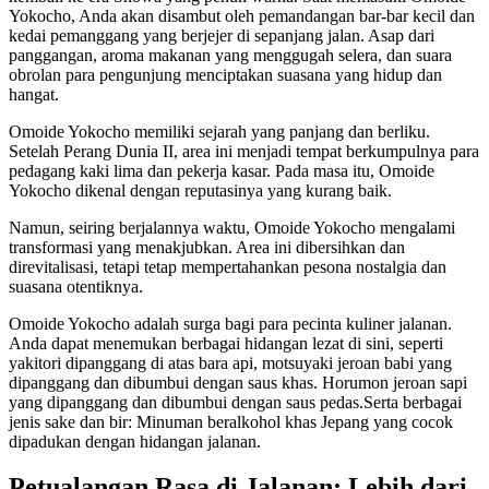
Yokocho, Anda akan disambut oleh pemandangan bar-bar kecil dan
kedai pemanggang yang berjejer di sepanjang jalan. Asap dari
panggangan, aroma makanan yang menggugah selera, dan suara
obrolan para pengunjung menciptakan suasana yang hidup dan
hangat.
Omoide Yokocho memiliki sejarah yang panjang dan berliku.
Setelah Perang Dunia II, area ini menjadi tempat berkumpulnya para
pedagang kaki lima dan pekerja kasar. Pada masa itu, Omoide
Yokocho dikenal dengan reputasinya yang kurang baik.
Namun, seiring berjalannya waktu, Omoide Yokocho mengalami
transformasi yang menakjubkan. Area ini dibersihkan dan
direvitalisasi, tetapi tetap mempertahankan pesona nostalgia dan
suasana otentiknya.
Omoide Yokocho adalah surga bagi para pecinta kuliner jalanan.
Anda dapat menemukan berbagai hidangan lezat di sini, seperti
yakitori dipanggang di atas bara api, motsuyaki jeroan babi yang
dipanggang dan dibumbui dengan saus khas. Horumon jeroan sapi
yang dipanggang dan dibumbui dengan saus pedas.Serta berbagai
jenis sake dan bir: Minuman beralkohol khas Jepang yang cocok
dipadukan dengan hidangan jalanan.
Petualangan Rasa di Jalanan: Lebih dari