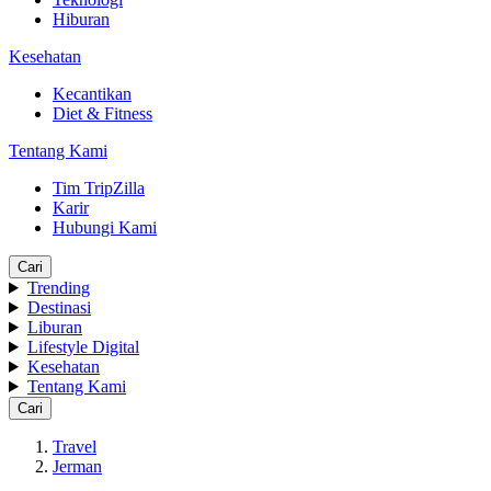
Hiburan
Kesehatan
Kecantikan
Diet & Fitness
Tentang Kami
Tim TripZilla
Karir
Hubungi Kami
Cari
Trending
Destinasi
Liburan
Lifestyle Digital
Kesehatan
Tentang Kami
Cari
Travel
Jerman