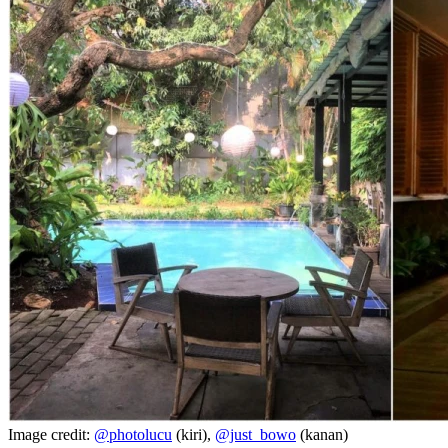
Image credit:
@photolucu
(kiri),
@just_bowo
(kanan)