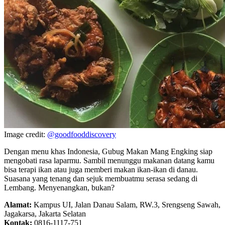
Image credit:
@goodfooddiscovery
Dengan menu khas Indonesia, Gubug Makan Mang Engking siap
mengobati rasa laparmu. Sambil menunggu makanan datang kamu
bisa terapi ikan atau juga memberi makan ikan-ikan di danau.
Suasana yang tenang dan sejuk membuatmu serasa sedang di
Lembang. Menyenangkan, bukan?
Alamat:
Kampus UI, Jalan Danau Salam, RW.3, Srengseng Sawah,
Jagakarsa, Jakarta Selatan
Kontak:
0816-1117-751