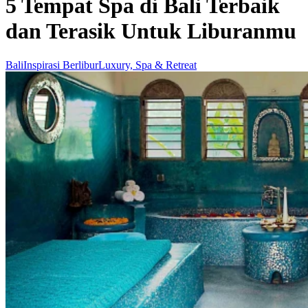
5 Tempat Spa di Bali Terbaik
dan Terasik Untuk Liburanmu
Bali
Inspirasi Berlibur
Luxury, Spa & Retreat