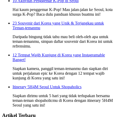
10 Aktivitas Penggemar K-Pop di Seoul
Hai kaum penggemar K-Pop! Mau jalan-jalan ke Seoul, kota
surga K-Pop? Baca dulu panduan khusus buatmu ini!
23 Souvenir dari Korea yang Unik & Terjangkau untuk
Teman-temanmu
Daripada bingung tidak tahu mau beli oleh-oleh apa untuk
teman-temanmu, simpan daftar souvenir dari Korea ini untuk
refrensimu.
12 Tempat Wajib Kunjung di Korea yang Instagramable
Banget!
Siapkan kamera, panggil teman-temanmu dan siapkan diri
untuk perjalanan epic ke Korea dengan 12 tempat wajib
kunjung di Korea yang satu ini!
Itinerary 5H4M Seoul Untuk Shopaholics
Siapkan dirimu untuk 5 hari yang tidak terlupakan bersama
teman-teman shopaholicmu di Korea dengan itinerary 5H4M
Seoul yang satu ini!
Artikel Terbaru