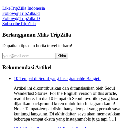
Like
TripZilla Indonesia
Follow
@TripZilla.id
Follow
@TripZillaID
Subscribe
TripZilla
Berlangganan Milis TripZilla
Dapatkan tips dan berita travel terbaru!
Kirim
Rekomendasi Artikel
10 Tempat di Seoul yang Instagramable Banget!
Artikel ini dikontribusikan dan ditranslasikan oleh Seoul
Wanderlust Stories. For the English version of this article,
read it here. Ini dia 10 tempat di Seoul favoritku yang bisa
dijadikan background keren untuk foto Instagram kamu!
Nota: Tempat-tempat disini hanya tempat yang pernah saya
kunjungi langsung. Di akhir daftar, saya akan memasukkan
beberapa tempat ekstra yang instagramable juga tapi […]