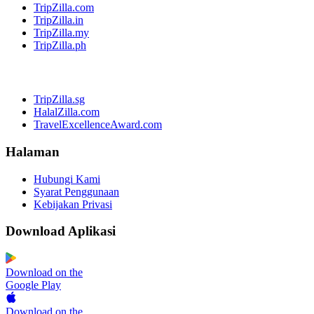
TripZilla.com
TripZilla.in
TripZilla.my
TripZilla.ph
TripZilla.sg
HalalZilla.com
TravelExcellenceAward.com
Halaman
Hubungi Kami
Syarat Penggunaan
Kebijakan Privasi
Download Aplikasi
Download on the
Google Play
Download on the