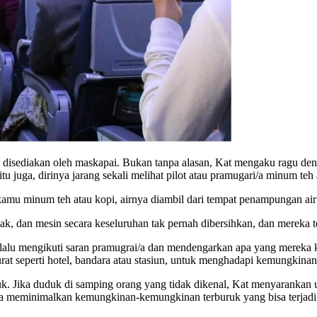
 disediakan oleh maskapai. Bukan tanpa alasan, Kat mengaku ragu den
tu juga, dirinya jarang sekali melihat pilot atau pramugari/a minum teh
amu minum teh atau kopi, airnya diambil dari tempat penampungan air pa
ak, dan mesin secara keseluruhan tak pernah dibersihkan, dan mereka te
elalu mengikuti saran pramugrai/a dan mendengarkan apa yang mereka k
rurat seperti hotel, bandara atau stasiun, untuk menghadapi kemungkinan
k. Jika duduk di samping orang yang tidak dikenal, Kat menyarankan u
isa meminimalkan kemungkinan-kemungkinan terburuk yang bisa terjadi