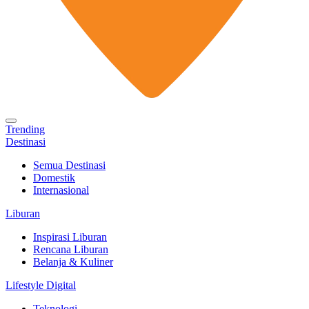
Trending
Destinasi
Semua Destinasi
Domestik
Internasional
Liburan
Inspirasi Liburan
Rencana Liburan
Belanja & Kuliner
Lifestyle Digital
Teknologi