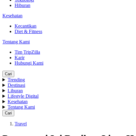
Hiburan
Kesehatan
Kecantikan
Diet & Fitness
Tentang Kami
Tim TripZilla
Karir
Hubungi Kami
Cari
Trending
Destinasi
Liburan
Lifestyle Digital
Kesehatan
Tentang Kami
Cari
Travel