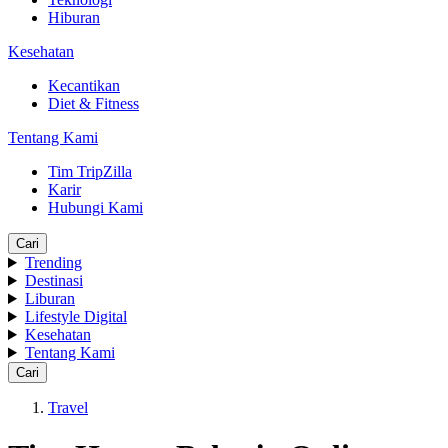
Hiburan
Kesehatan
Kecantikan
Diet & Fitness
Tentang Kami
Tim TripZilla
Karir
Hubungi Kami
Cari
Trending
Destinasi
Liburan
Lifestyle Digital
Kesehatan
Tentang Kami
Cari
Travel