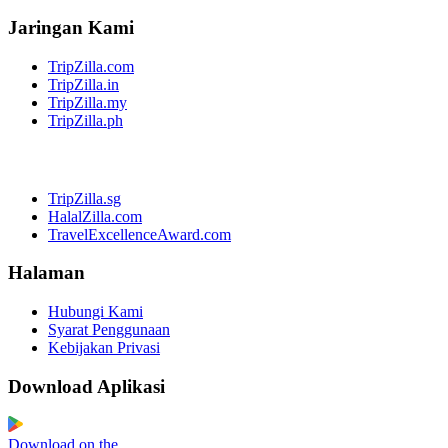
Jaringan Kami
TripZilla.com
TripZilla.in
TripZilla.my
TripZilla.ph
TripZilla.sg
HalalZilla.com
TravelExcellenceAward.com
Halaman
Hubungi Kami
Syarat Penggunaan
Kebijakan Privasi
Download Aplikasi
Download on the