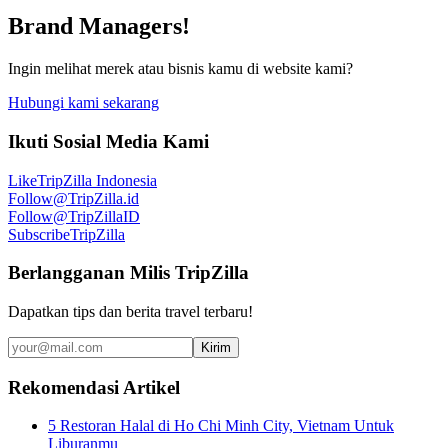
Brand Managers!
Ingin melihat merek atau bisnis kamu di website kami?
Hubungi kami sekarang
Ikuti Sosial Media Kami
Like
TripZilla Indonesia
Follow
@TripZilla.id
Follow
@TripZillaID
Subscribe
TripZilla
Berlangganan Milis TripZilla
Dapatkan tips dan berita travel terbaru!
Kirim
Rekomendasi Artikel
5 Restoran Halal di Ho Chi Minh City, Vietnam Untuk
Liburanmu