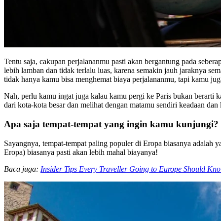
Tentu saja, cakupan perjalananmu pasti akan bergantung pada seber
lebih lamban dan tidak terlalu luas, karena semakin jauh jaraknya s
tidak hanya kamu bisa menghemat biaya perjalananmu, tapi kamu juga
Nah, perlu kamu ingat juga kalau kamu pergi ke Paris bukan berarti 
dari kota-kota besar dan melihat dengan matamu sendiri keadaan dan k
Apa saja tempat-tempat yang ingin kamu kunjungi?
Sayangnya, tempat-tempat paling populer di Eropa biasanya adalah y
Eropa) biasanya pasti akan lebih mahal biayanya!
Baca juga:
Insider Tips Every Traveller Going to Europe Should Kn