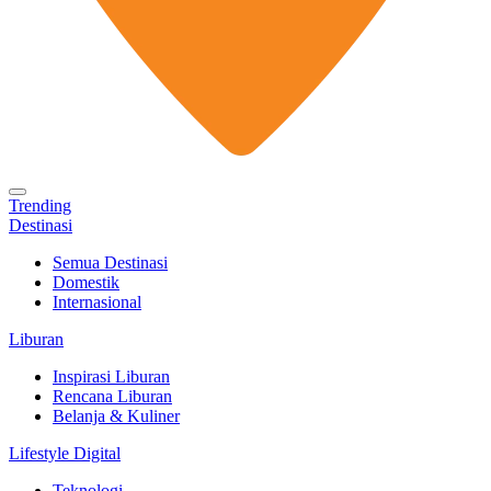
Trending
Destinasi
Semua Destinasi
Domestik
Internasional
Liburan
Inspirasi Liburan
Rencana Liburan
Belanja & Kuliner
Lifestyle Digital
Teknologi