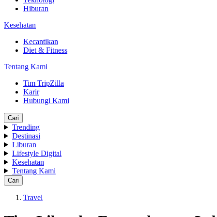
Hiburan
Kesehatan
Kecantikan
Diet & Fitness
Tentang Kami
Tim TripZilla
Karir
Hubungi Kami
Cari
Trending
Destinasi
Liburan
Lifestyle Digital
Kesehatan
Tentang Kami
Cari
Travel