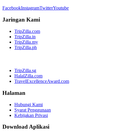
Facebook
Instagram
Twitter
Youtube
Jaringan Kami
TripZilla.com
TripZilla.in
TripZilla.my
TripZilla.ph
TripZilla.sg
HalalZilla.com
TravelExcellenceAward.com
Halaman
Hubungi Kami
Syarat Penggunaan
Kebijakan Privasi
Download Aplikasi