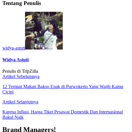
Tentang Penulis
widya-astuti
Widya Astuti
Penulis di TripZilla
Artikel Sebelumnya
12 Tempat Makan Bakso Enak di Purwokerto Yang Wajib Kamu
Cicipi
Artikel Selanjutnya
Karena Inflasi, Harga Tiket Pesawat Domestik Dan Internasional
Bakal Naik
Brand Managers!