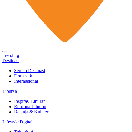
Trending
Destinasi
Semua Destinasi
Domestik
Internasional
Liburan
Inspirasi Liburan
Rencana Liburan
Belanja & Kuliner
Lifestyle Digital
Teknologi