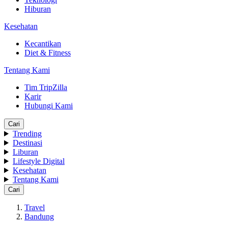
Hiburan
Kesehatan
Kecantikan
Diet & Fitness
Tentang Kami
Tim TripZilla
Karir
Hubungi Kami
Cari
Trending
Destinasi
Liburan
Lifestyle Digital
Kesehatan
Tentang Kami
Cari
Travel
Bandung