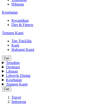
Hiburan
Kesehatan
Kecantikan
Diet & Fitness
Tentang Kami
Tim TripZilla
Karir
Hubungi Kami
Cari
Trending
Destinasi
Liburan
Lifestyle Digital
Kesehatan
Tentang Kami
Cari
Travel
Indonesia