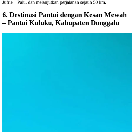
Jufrie – Palu, dan melanjutkan perjalanan sejauh 50 km.
6. Destinasi Pantai dengan Kesan Mewah
– Pantai Kaluku, Kabupaten Donggala