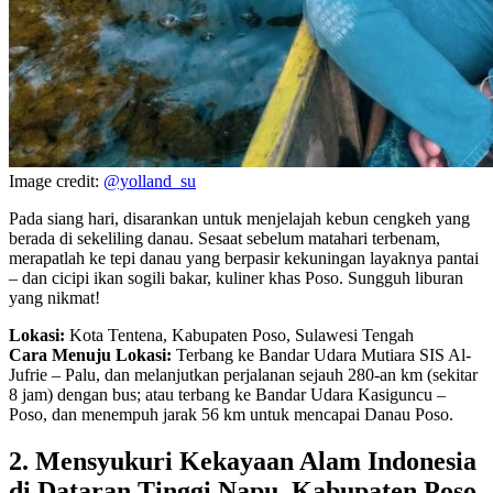
Image credit:
@yolland_su
Pada siang hari, disarankan untuk menjelajah kebun cengkeh yang
berada di sekeliling danau. Sesaat sebelum matahari terbenam,
merapatlah ke tepi danau yang berpasir kekuningan layaknya pantai
– dan cicipi ikan sogili bakar, kuliner khas Poso. Sungguh liburan
yang nikmat!
Lokasi:
Kota Tentena, Kabupaten Poso, Sulawesi Tengah
Cara Menuju Lokasi:
Terbang ke Bandar Udara Mutiara SIS Al-
Jufrie – Palu, dan melanjutkan perjalanan sejauh 280-an km (sekitar
8 jam) dengan bus; atau terbang ke Bandar Udara Kasiguncu –
Poso, dan menempuh jarak 56 km untuk mencapai Danau Poso.
2. Mensyukuri Kekayaan Alam Indonesia
di Dataran Tinggi Napu, Kabupaten Poso