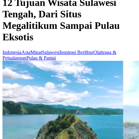
12 Tujuan Wisata Sulawesi
Tengah, Dari Situs
Megalitikum Sampai Pulau
Eksotis
Indonesia
Asia
Minat
Sulawesi
Inspirasi Berlibur
Olahraga &
Petualangan
Pulau & Pantai