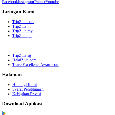
Facebook
Instagram
Twitter
Youtube
Jaringan Kami
TripZilla.com
TripZilla.in
TripZilla.my
TripZilla.ph
TripZilla.sg
HalalZilla.com
TravelExcellenceAward.com
Halaman
Hubungi Kami
Syarat Penggunaan
Kebijakan Privasi
Download Aplikasi