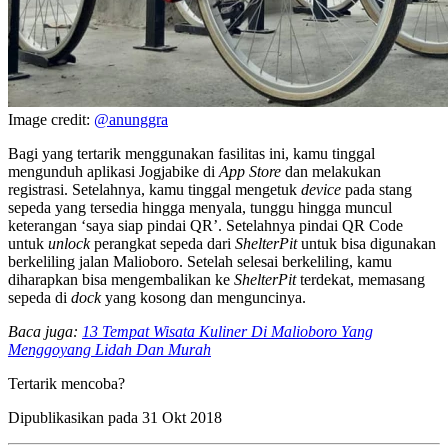
Image credit:
@anunggra
Bagi yang tertarik menggunakan fasilitas ini, kamu tinggal
mengunduh aplikasi Jogjabike di
App Store
dan melakukan
registrasi. Setelahnya, kamu tinggal mengetuk
device
pada stang
sepeda yang tersedia hingga menyala, tunggu hingga muncul
keterangan ‘saya siap pindai QR’. Setelahnya pindai QR Code
untuk
unlock
perangkat sepeda dari
ShelterPit
untuk bisa digunakan
berkeliling jalan Malioboro. Setelah selesai berkeliling, kamu
diharapkan bisa mengembalikan ke
ShelterPit
terdekat, memasang
sepeda di
dock
yang kosong dan menguncinya.
Baca juga:
13 Tempat Wisata Kuliner Di Malioboro Yang
Menggoyang Lidah Dan Murah
Tertarik mencoba?
Dipublikasikan pada
31 Okt 2018