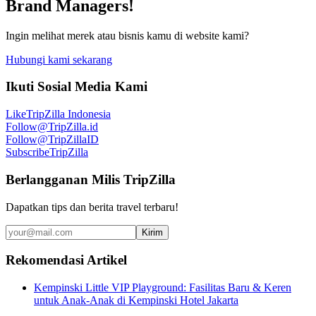
Brand Managers!
Ingin melihat merek atau bisnis kamu di website kami?
Hubungi kami sekarang
Ikuti Sosial Media Kami
Like
TripZilla Indonesia
Follow
@TripZilla.id
Follow
@TripZillaID
Subscribe
TripZilla
Berlangganan Milis TripZilla
Dapatkan tips dan berita travel terbaru!
Kirim
Rekomendasi Artikel
Kempinski Little VIP Playground: Fasilitas Baru & Keren
untuk Anak-Anak di Kempinski Hotel Jakarta