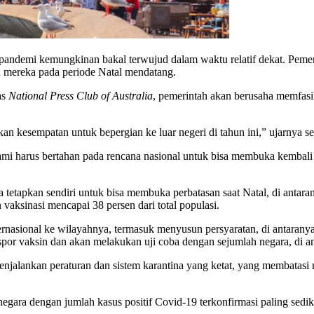
ascapandemi kemungkinan bakal terwujud dalam waktu relatif dekat. Pem
mereka pada periode Natal mendatang.
as
National Press Club of Australia
, pemerintah akan berusaha memfasil
n kesempatan untuk bepergian ke luar negeri di tahun ini,” ujarnya se
mi harus bertahan pada rencana nasional untuk bisa membuka kembali pi
a tetapkan sendiri untuk bisa membuka perbatasan saat Natal, di antar
aksinasi mencapai 38 persen dari total populasi.
ernasional ke wilayahnya, termasuk menyusun persyaratan, di antarany
spor vaksin dan akan melakukan uji coba dengan sejumlah negara, di a
enjalankan peraturan dan sistem karantina yang ketat, yang membatasi
negara dengan jumlah kasus positif Covid-19 terkonfirmasi paling sedi