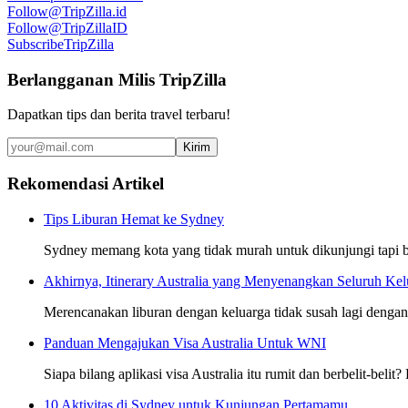
Follow
@TripZilla.id
Follow
@TripZillaID
Subscribe
TripZilla
Berlangganan Milis TripZilla
Dapatkan tips dan berita travel terbaru!
Kirim
Rekomendasi Artikel
Tips Liburan Hemat ke Sydney
Sydney memang kota yang tidak murah untuk dikunjungi tapi bu
Akhirnya, Itinerary Australia yang Menyenangkan Seluruh Kel
Merencanakan liburan dengan keluarga tidak susah lagi dengan 
Panduan Mengajukan Visa Australia Untuk WNI
Siapa bilang aplikasi visa Australia itu rumit dan berbelit-be
10 Aktivitas di Sydney untuk Kunjungan Pertamamu