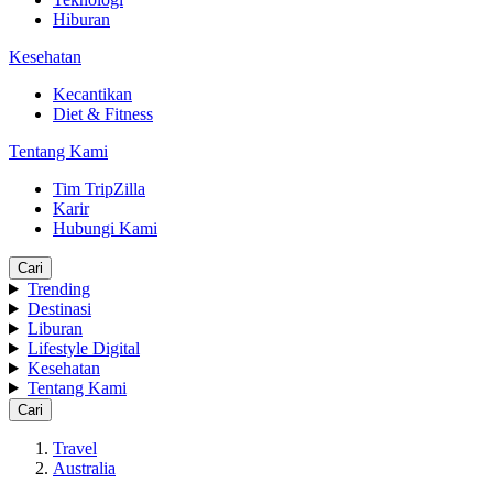
Hiburan
Kesehatan
Kecantikan
Diet & Fitness
Tentang Kami
Tim TripZilla
Karir
Hubungi Kami
Cari
Trending
Destinasi
Liburan
Lifestyle Digital
Kesehatan
Tentang Kami
Cari
Travel
Australia