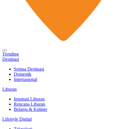
Trending
Destinasi
Semua Destinasi
Domestik
Internasional
Liburan
Inspirasi Liburan
Rencana Liburan
Belanja & Kuliner
Lifestyle Digital
Teknologi