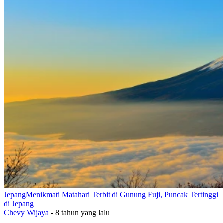
Jepang
Menikmati Matahari Terbit di Gunung Fuji, Puncak Tertinggi
di Jepang
Chevy Wijaya
-
8 tahun yang lalu