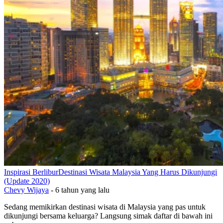
Inspirasi Berlibur
Destinasi Wisata Malaysia Yang Harus Dikunjungi
(Update 2020)
Chevy Wijaya
-
6 tahun yang lalu
Sedang memikirkan destinasi wisata di Malaysia yang pas untuk
dikunjungi bersama keluarga? Langsung simak daftar di bawah ini