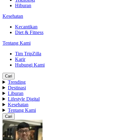
Hiburan
Kesehatan
Kecantikan
Diet & Fitness
Tentang Kami
Tim TripZilla
Karir
Hubungi Kami
Cari
Trending
Destinasi
Liburan
Lifestyle Digital
Kesehatan
Tentang Kami
Cari