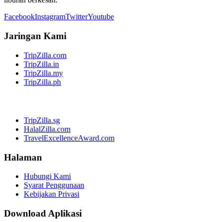
Facebook
Instagram
Twitter
Youtube
Jaringan Kami
TripZilla.com
TripZilla.in
TripZilla.my
TripZilla.ph
TripZilla.sg
HalalZilla.com
TravelExcellenceAward.com
Halaman
Hubungi Kami
Syarat Penggunaan
Kebijakan Privasi
Download Aplikasi